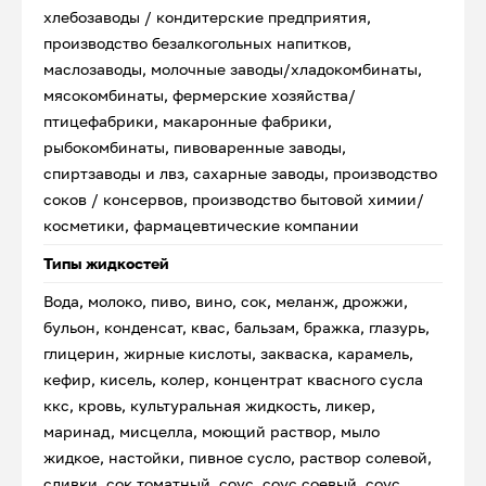
хлебозаводы / кондитерские предприятия,
производство безалкогольных напитков,
маслозаводы, молочные заводы/хладокомбинаты,
мясокомбинаты, фермерские хозяйства/
птицефабрики, макаронные фабрики,
рыбокомбинаты, пивоваренные заводы,
спиртзаводы и лвз, сахарные заводы, производство
соков / консервов, производство бытовой химии/
косметики, фармацевтические компании
Типы жидкостей
Вода, молоко, пиво, вино, сок, меланж, дрожжи,
бульон, конденсат, квас, бальзам, бражка, глазурь,
глицерин, жирные кислоты, закваска, карамель,
кефир, кисель, колер, концентрат квасного сусла
ккс, кровь, культуральная жидкость, ликер,
маринад, мисцелла, моющий раствор, мыло
жидкое, настойки, пивное сусло, раствор солевой,
сливки, сок томатный, соус, соус соевый, соус