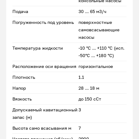
консольные насосы
Подача
30 ... 65 м3/ч
Погруженность под уровень
поверхностные
самовсасывающие
насосы
Температура жидкости
-10 °С ... +110 °С (исп.
-50°С ... +180 °С)
Расположение оси вращения
горизонтальное
Плотность
1.1
Напор
28 ... 18 м
Вязкость
до 150 сСт
Допускаемый кавитационный
3
запас (м)
Высота само всасывания м
7
Частота вращения (об/мин)
2900