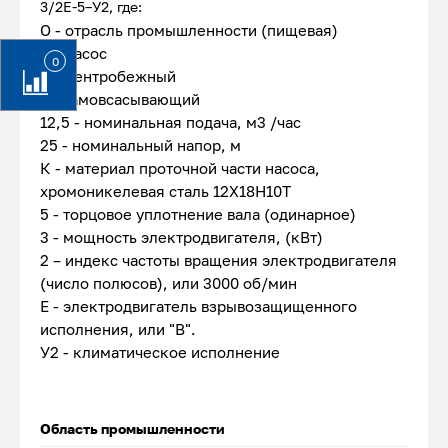
3/2Е-5–У2, где:
О - отрасль промышленности (пищевая)
Н - насос
0
Ц - центробежный
с - самовсасывающий
12,5 - номинальная подача, м3 /час
25 - номинальный напор, м
К - материал проточной части насоса,
хромоникелевая сталь 12Х18Н10Т
5 - торцовое уплотнение вала (одинарное)
3 - мощность электродвигателя, (кВт)
2 – индекс частоты вращения электродвигателя
(число полюсов), или 3000 об/мин
Е - электродвигатель взрывозащищенного
исполнения, или "В".
У2 - климатическое исполнение
Область промышленности