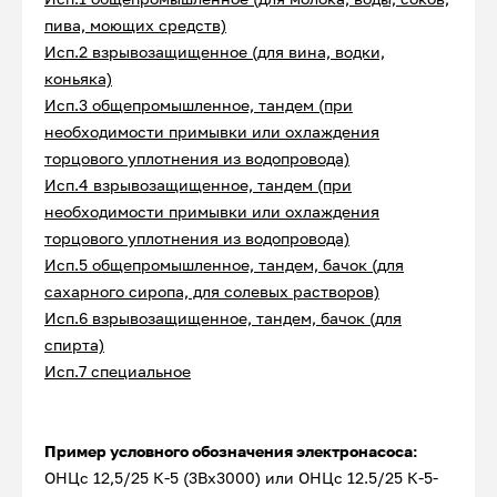
пива, моющих средств)
Исп.2 взрывозащищенное (для вина, водки,
коньяка)
Исп.3 общепромышленное, тандем (при
необходимости примывки или охлаждения
торцового уплотнения из водопровода)
Исп.4 взрывозащищенное, тандем (при
необходимости примывки или охлаждения
торцового уплотнения из водопровода)
Исп.5 общепромышленное, тандем, бачок (для
сахарного сиропа, для солевых растворов)
Исп.6 взрывозащищенное, тандем, бачок (для
спирта)
Исп.7 специальное
Пример условного обозначения электронасоса:
ОНЦс 12,5/25 К-5 (3Вх3000) или ОНЦс 12.5/25 К-5-