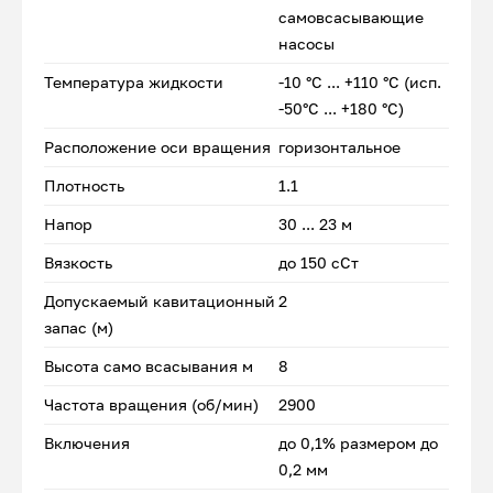
самовсасывающие
насосы
Температура жидкости
-10 °С ... +110 °С (исп.
-50°С ... +180 °С)
Расположение оси вращения
горизонтальное
Плотность
1.1
Напор
30 ... 23 м
Вязкость
до 150 сСт
Допускаемый кавитационный
2
запас (м)
Высота само всасывания м
8
Частота вращения (об/мин)
2900
Включения
до 0,1% размером до
0,2 мм