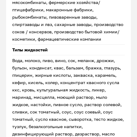
мясокомбинаты, фермерские хозяйства/
птицефабрики, макаронные фабрики,
рыбокомбинаты, пивоваренные заводы,
спиртзаводы и лвз, сахарные заводы, производство
соков / консервов, производство бытовой химии/
косметики, фармацевтические компании
Типы жидкостей
Вода, молоко, пиво, вино, сок, меланж, дрожжи,
бульон, конденсат, квас, бальзам, бражка, глазурь,
глицерин, жирные кислоты, закваска, карамель,
кефир, кисель, колер, концентрат квасного сусла
ккс, кровь, культуральная жидкость, ликер,
маринад, мисцелла, моющий раствор, мыло
жидкое, настойки, пивное сусло, раствор солевой,
сливки, сок томатный, соус, соус соевый, соус
томатный, сусло квасное, сыворотка, тесто жидкое,
тузлук, безалкогольные напитки,
дезинфицирующий раствор, дезраствор, масло