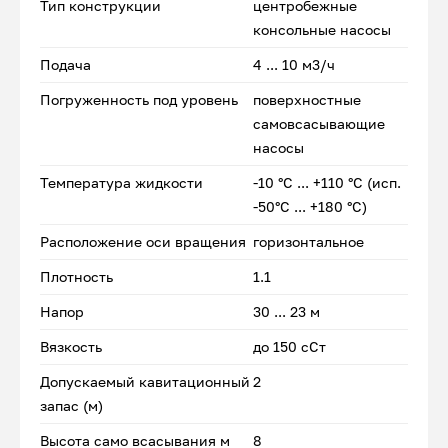
Тип конструкции
центробежные
консольные насосы
Подача
4 ... 10 м3/ч
Погруженность под уровень
поверхностные
самовсасывающие
насосы
Температура жидкости
-10 °С ... +110 °С (исп.
-50°С ... +180 °С)
Расположение оси вращения
горизонтальное
Плотность
1.1
Напор
30 ... 23 м
Вязкость
до 150 сСт
Допускаемый кавитационный
2
запас (м)
Высота само всасывания м
8