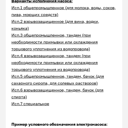
Варианты исполнения насоса:
Исп.1 общепромышленное (для молока, воды, соков,
пива, моющих средств)
Исп.2 взрывозащищенное (для вина, водки,
коньяка)
Исп.3 общепромышленное, тандем (при
необходимости примывки или охлаждения
торцового уплотнения из водопровода)
Исп.4 взрывозащищенное, тандем (при
необходимости примывки или охлаждения
торцового уплотнения из водопровода)
Исп.5 общепромышленное, тандем, бачок (для
сахарного сиропа, для солевых растворов)
Исп.6 взрывозащищенное, тандем, бачок (для
спирта)
Исп.7 специальное
Пример условного обозначения электронасоса: