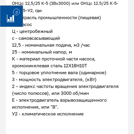
ОНЦс 12,5/25 К-5 (3Вх3000) или ОНЦс 12.5/25 К-5-
3/2Е-5–У2, где:
0
О - отрасль промышленности (пищевая)
Н - насос
Ц - центробежный
с - самовсасывающий
12,5 - номинальная подача, м3 /час
25 - номинальный напор, м
К - материал проточной части насоса,
хромоникелевая сталь 12Х18Н10Т
5 - торцовое уплотнение вала (одинарное)
3 - мощность электродвигателя, (кВт)
2 – индекс частоты вращения электродвигателя
(число полюсов), или 3000 об/мин
Е - электродвигатель взрывозащищенного
исполнения, или "В".
У2 - климатическое исполнение