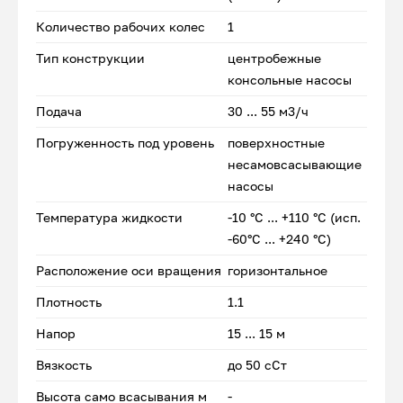
Количество рабочих колес
1
Тип конструкции
центробежные
консольные насосы
Подача
30 ... 55 м3/ч
Погруженность под уровень
поверхностные
несамовсасывающие
насосы
Температура жидкости
-10 °С ... +110 °С (исп.
-60°С ... +240 °С)
Расположение оси вращения
горизонтальное
Плотность
1.1
Напор
15 ... 15 м
Вязкость
до 50 сСт
Высота само всасывания м
-