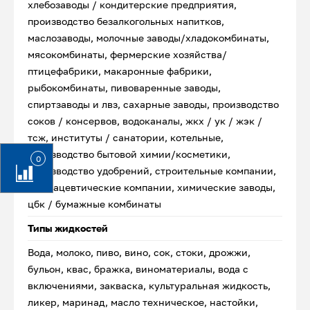
хлебозаводы / кондитерские предприятия,
производство безалкогольных напитков,
маслозаводы, молочные заводы/хладокомбинаты,
мясокомбинаты, фермерские хозяйства/
птицефабрики, макаронные фабрики,
рыбокомбинаты, пивоваренные заводы,
спиртзаводы и лвз, сахарные заводы, производство
соков / консервов, водоканалы, жкх / ук / жэк /
тсж, институты / санатории, котельные,
производство бытовой химии/косметики,
0
производство удобрений, строительные компании,
фармацевтические компании, химические заводы,
цбк / бумажные комбинаты
Типы жидкостей
Вода, молоко, пиво, вино, сок, стоки, дрожжи,
бульон, квас, бражка, виноматериалы, вода с
включениями, закваска, культуральная жидкость,
ликер, маринад, масло техническое, настойки,