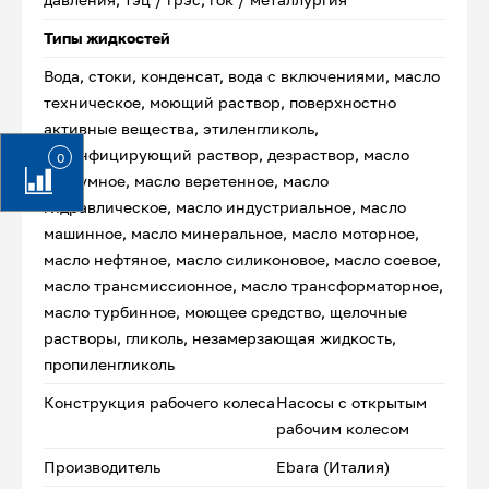
Типы жидкостей
Вода, стоки, конденсат, вода с включениями, масло
техническое, моющий раствор, поверхностно
активные вещества, этиленгликоль,
дезинфицирующий раствор, дезраствор, масло
0
вакуумное, масло веретенное, масло
гидравлическое, масло индустриальное, масло
машинное, масло минеральное, масло моторное,
масло нефтяное, масло силиконовое, масло соевое,
масло трансмиссионное, масло трансформаторное,
масло турбинное, моющее средство, щелочные
растворы, гликоль, незамерзающая жидкость,
пропиленгликоль
Конструкция рабочего колеса
Насосы с открытым
рабочим колесом
Производитель
Ebara (Италия)