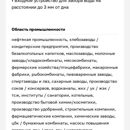
• Входное устройство для забора воды на
расстоянии до 3 мм от дна
Область промышленности
нефтяная промышленность, хлебозаводы /
кондитерские предприятия, производство
безалкогольных напитков, маслозаводы, молочные
заводы/хладокомбинаты, мясокомбинаты,
фермерские хозяйства/птицефабрики, макаронные
фабрики, рыбокомбинаты, пивоваренные заводы,
спиртзаводы и лвз, сахарные заводы, производство
соков / консервов, водоканалы, жкх / ук / жэк /
тсж, институты / санатории, котельные,
производство бытовой химии/косметики,
производство удобрений, строительные компании,
фармацевтические компании, химические заводы,
цбк / бумажные комбинаты, насосы повышения
давления, тэц / грэс, гок / металлургия