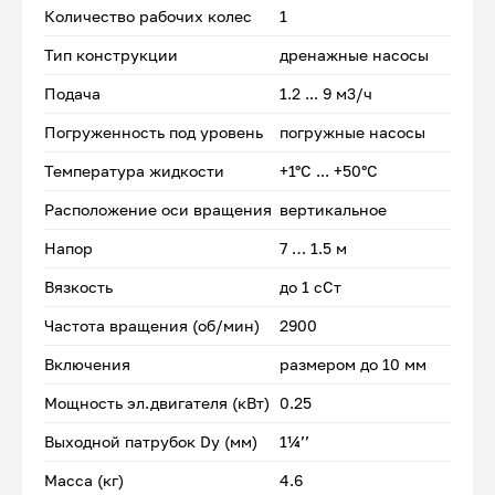
Количество рабочих колес
1
Тип конструкции
дренажные насосы
Подача
1.2 ... 9 м3/ч
Погруженность под уровень
погружные насосы
Температура жидкости
+1°С ... +50°С
Расположение оси вращения
вертикальное
Напор
7 … 1.5 м
Вязкость
до 1 сСт
Частота вращения (об/мин)
2900
Включения
размером до 10 мм
Мощность эл.двигателя (кВт)
0.25
Выходной патрубок Dу (мм)
1¼’’
Масса (кг)
4.6