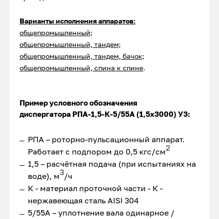
Варианты исполнения аппаратов:
общепромышленный;
общепромышленный, тандем;
общепромышленный, тандем, бачок;
общепромышленный, спина к спине
.
Пример условного обозначения
диспергатора РПА-1,5-К-5/55А (1,5х3000) У3:
РПА – роторно-пульсационный аппарат.
2
Работает с подпором до 0,5 кгс/см
1,5 – расчётная подача (при испытаниях на
3
воде), м
/ч
К - материал проточной части - К -
нержавеющая сталь AISI 304
5/55А – уплотнение вала одинарное /