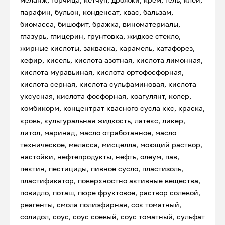
парафин, бульон, конденсат, квас, бальзам,
биомасса, бишофит, бражка, виноматериалы,
глазурь, глицерин, грунтовка, жидкое стекло,
жирные кислоты, закваска, карамель, катафорез,
кефир, кисель, кислота азотная, кислота лимонная,
кислота муравьиная, кислота ортофосфорная,
кислота серная, кислота сульфаминовая, кислота
уксусная, кислота фосфорная, коагулянт, колер,
комбикорм, концентрат квасного сусла ккс, краска,
кровь, культуральная жидкость, латекс, ликер,
литол, маринад, масло отработанное, масло
техническое, меласса, мисцелла, моющий раствор,
настойки, нефтепродукты, нефть, олеум, пав,
пектин, пестициды, пивное сусло, пластизоль,
пластификатор, поверхностно активные вещества,
повидло, поташ, пюре фруктовое, раствор солевой,
реагенты, смола полиэфирная, сок томатный,
солидол, соус, соус соевый, соус томатный, сульфат