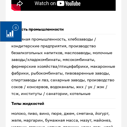
0
Область промышленности
нефтяная промышленность, хлебозаводы /
кондитерские предприятия, производство
безалкогольных напитков, маслозаводы, молочные
заводы/хладокомбинаты, мясокомбинаты,
фермерские хозяйства/птицефабрики, макаронные
фабрики, рыбокомбинаты, пивоваренные заводы,
спиртзаводы и лвз, сахарные заводы, производство
соков / консервов, водоканалы, жкх / ук / жэк /
тсж, институты / санатории, котельные
Типы жидкостей
молоко, пиво, вино, пюре, джем, сметана, йогурт,
желе, маргарин, бумажная масса, мазут, майонез,
меланж, горчица, кетчуп, дрожжи, крем, гель, клей,