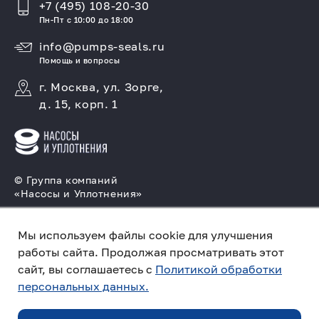
+7 (495) 108-20-30
Пн-Пт с 10:00 до 18:00
info@pumps-seals.ru
Помощь и вопросы
г. Москва, ул. Зорге,
д. 15, корп. 1
© Группа компаний
«Насосы и Уплотнения»
Подбор и производство насосов, поставка
торцовых уплотнений
Мы используем файлы cookie для улучшения
работы сайта. Продолжая просматривать этот
Политика конфиденциальности
сайт, вы соглашаетесь с
Политикой обработки
персональных данных.
ПО ЗАПРОСУ
Создано в компании
«Акива»
– помогаем
продвигать и продавать