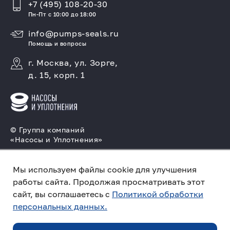
+7 (495) 108-20-30
Пн-Пт с 10:00 до 18:00
info@pumps-seals.ru
Помощь и вопросы
г. Москва, ул. Зорге,
д. 15, корп. 1
© Группа компаний
«Насосы и Уплотнения»
Подбор и производство насосов, поставка
торцовых уплотнений
Мы используем файлы cookie для улучшения
работы сайта. Продолжая просматривать этот
Политика конфиденциальности
сайт, вы соглашаетесь с
Политикой обработки
персональных данных.
ПО ЗАПРОСУ
Создано в компании
«Акива»
– помогаем
продвигать и продавать