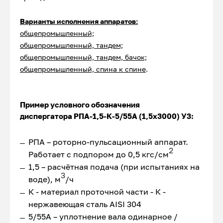
Варианты исполнения аппаратов:
общепромышленный;
общепромышленный, тандем;
общепромышленный, тандем, бачок;
общепромышленный, спина к спине
.
Пример условного обозначения
диспергатора РПА-1,5-К-5/55А (1,5х3000) У3:
РПА – роторно-пульсационный аппарат.
2
Работает с подпором до 0,5 кгс/см
1,5 – расчётная подача (при испытаниях на
3
воде), м
/ч
К - материал проточной части - К -
нержавеющая сталь AISI 304
5/55А – уплотнение вала одинарное /