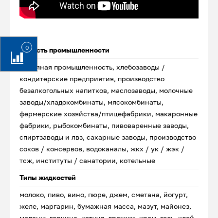
0
Область промышленности
нефтяная промышленность, хлебозаводы /
кондитерские предприятия, производство
безалкогольных напитков, маслозаводы, молочные
заводы/хладокомбинаты, мясокомбинаты,
фермерские хозяйства/птицефабрики, макаронные
фабрики, рыбокомбинаты, пивоваренные заводы,
спиртзаводы и лвз, сахарные заводы, производство
соков / консервов, водоканалы, жкх / ук / жэк /
тсж, институты / санатории, котельные
Типы жидкостей
молоко, пиво, вино, пюре, джем, сметана, йогурт,
желе, маргарин, бумажная масса, мазут, майонез,
меланж, горчица, кетчуп, дрожжи, крем, гель, клей,