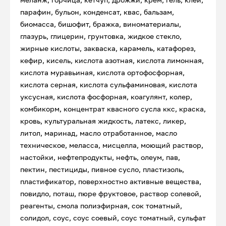
парафин, бульон, конденсат, квас, бальзам,
биомасса, бишофит, бражка, виноматериалы,
глазурь, глицерин, грунтовка, жидкое стекло,
жирные кислоты, закваска, карамель, катафорез,
кефир, кисель, кислота азотная, кислота лимонная,
кислота муравьиная, кислота ортофосфорная,
кислота серная, кислота сульфаминовая, кислота
уксусная, кислота фосфорная, коагулянт, колер,
комбикорм, концентрат квасного сусла ккс, краска,
кровь, культуральная жидкость, латекс, ликер,
литол, маринад, масло отработанное, масло
техническое, меласса, мисцелла, моющий раствор,
настойки, нефтепродукты, нефть, олеум, пав,
пектин, пестициды, пивное сусло, пластизоль,
пластификатор, поверхностно активные вещества,
повидло, поташ, пюре фруктовое, раствор солевой,
реагенты, смола полиэфирная, сок томатный,
солидол, соус, соус соевый, соус томатный, сульфат