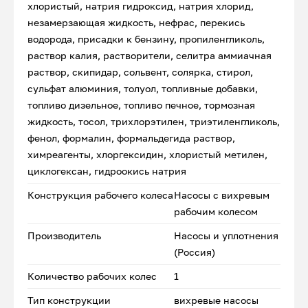
хлористый, натрия гидроксид, натрия хлорид,
незамерзающая жидкость, нефрас, перекись
водорода, присадки к бензину, пропиленгликоль,
раствор калия, растворители, селитра аммиачная
раствор, скипидар, сольвент, солярка, стирол,
сульфат алюминия, толуол, топливные добавки,
топливо дизельное, топливо печное, тормозная
жидкость, тосол, трихлорэтилен, триэтиленгликоль,
фенол, формалин, формальдегида раствор,
химреагенты, хлоргексидин, хлористый метилен,
циклогексан, гидроокись натрия
Конструкция рабочего колеса
Насосы с вихревым
рабочим колесом
Производитель
Насосы и уплотнения
(Россия)
Количество рабочих колес
1
Тип конструкции
вихревые насосы