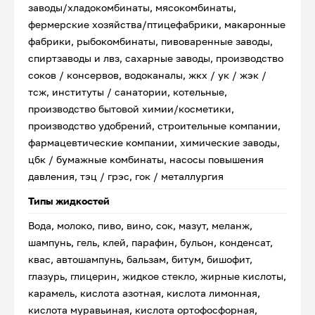
заводы/хладокомбинаты, мясокомбинаты,
фермерские хозяйства/птицефабрики, макаронные
фабрики, рыбокомбинаты, пивоваренные заводы,
спиртзаводы и лвз, сахарные заводы, производство
соков / консервов, водоканалы, жкх / ук / жэк /
тсж, институты / санатории, котельные,
производство бытовой химии/косметики,
производство удобрений, строительные компании,
фармацевтические компании, химические заводы,
цбк / бумажные комбинаты, насосы повышения
давления, тэц / грэс, гок / металлургия
Типы жидкостей
Вода, молоко, пиво, вино, сок, мазут, меланж,
шампунь, гель, клей, парафин, бульон, конденсат,
квас, автошампунь, бальзам, битум, бишофит,
глазурь, глицерин, жидкое стекло, жирные кислоты,
карамель, кислота азотная, кислота лимонная,
кислота муравьиная, кислота ортофосфорная,