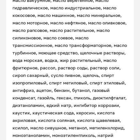
масло вакуумное, масло веретенное, масло
гидравлическое, масло индустриальное, масло
кокосовое, масло машинное, масло минеральное,
масло моторное, масло нефтяное, масло оливковое,
масло рапсовое, масло растительное, масло
силиконовое, масло соевое, масло
трансмиссионное, масло трансформаторное, масло
турбинное, моющее средство, щелочные растворы,
вода морская, водка, жир растительный, масло
фритюрное, рассол, раствор соды, раствор соли,
сироп сахарный, сусло пивное, щелочь, спирт
изопропиловый, спирт метиловый, спирт этиловый,
антифриз, ацетон, бензин, бутанол, газовый
конденсат, газойль, гексан, гликоль, диоктилфталат,
диэтаноламин, едкий натр, ингибитор коррозии,
каустик, каустическая сода, керосин, кислота
акриловая, кислота соляная, кислота щавелевая,
ксилол, масло сивушное, метанол, метиленхлорид,
моноэтаноламин, моноэтиленгликоль, натрий