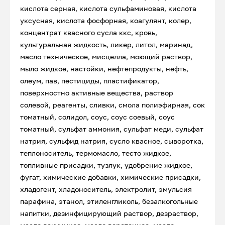
кислота серная, кислота сульфаминовая, кислота
уксусная, кислота фосфорная, коагулянт, колер,
концентрат квасного сусла ккс, кровь,
культуральная жидкость, ликер, литол, маринад,
масло техническое, мисцелла, моющий раствор,
мыло жидкое, настойки, нефтепродукты, нефть,
олеум, пав, пестициды, пластификатор,
поверхностно активные вещества, раствор
солевой, реагенты, сливки, смола полиэфирная, сок
томатный, солидол, соус, соус соевый, соус
томатный, сульфат аммония, сульфат меди, сульфат
натрия, сульфид натрия, сусло квасное, сыворотка,
теплоноситель, термомасло, тесто жидкое,
топливные присадки, тузлук, удобрение жидкое,
фугат, химические добавки, химические присадки,
хладогент, хладоноситель, электролит, эмульсия
парафина, этанол, этиленгликоль, безалкогольные
напитки, дезинфицирующий раствор, дезраствор,