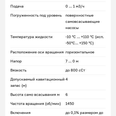
Подача
0 ... 1 м3/ч
Погруженность под уровень
поверхностные
самовсасывающие
насосы
Температура жидкости
-10 °С ... +110 °С (исп.
-50°С... +150 °С)
Расположение оси вращения
горизонтальное
Напор
7 ... 0 м
Вязкость
до 800 сСт
Допускаемый кавитационный
4
запас (м)
Высота само всасывания м
6
Частота вращения (об/мин)
1450
Включения
до 0,1% размером до