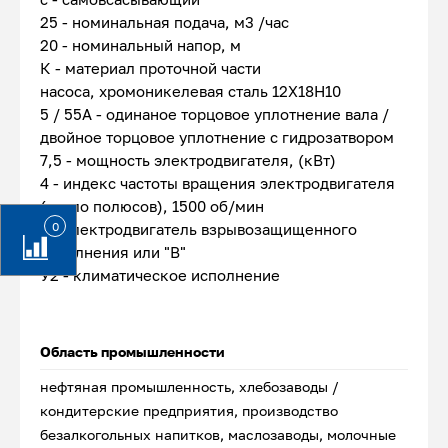
25 - номинальная подача, м3 /час
20 - номинальный напор, м
К - материал проточной части
насоса, хромоникелевая сталь 12Х18Н10
5 / 55А - одинаное торцовое уплотнение вала /
двойное торцовое уплотнение с гидрозатвором
7,5 - мощность электродвигателя, (кВт)
4 - индекс частоты вращения электродвигателя
(число полюсов), 1500 об/мин
0
Е - электродвигатель взрывозащищенного
исполнения или "В"
У2 - климатическое исполнение
Область промышленности
нефтяная промышленность, хлебозаводы /
кондитерские предприятия, производство
безалкогольных напитков, маслозаводы, молочные