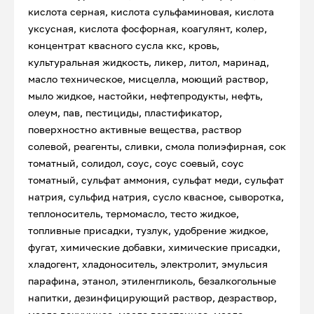
кислота серная, кислота сульфаминовая, кислота
уксусная, кислота фосфорная, коагулянт, колер,
концентрат квасного сусла ккс, кровь,
культуральная жидкость, ликер, литол, маринад,
масло техническое, мисцелла, моющий раствор,
мыло жидкое, настойки, нефтепродукты, нефть,
олеум, пав, пестициды, пластификатор,
поверхностно активные вещества, раствор
солевой, реагенты, сливки, смола полиэфирная, сок
томатный, солидол, соус, соус соевый, соус
томатный, сульфат аммония, сульфат меди, сульфат
натрия, сульфид натрия, сусло квасное, сыворотка,
теплоноситель, термомасло, тесто жидкое,
топливные присадки, тузлук, удобрение жидкое,
фугат, химические добавки, химические присадки,
хладогент, хладоноситель, электролит, эмульсия
парафина, этанол, этиленгликоль, безалкогольные
напитки, дезинфицирующий раствор, дезраствор,