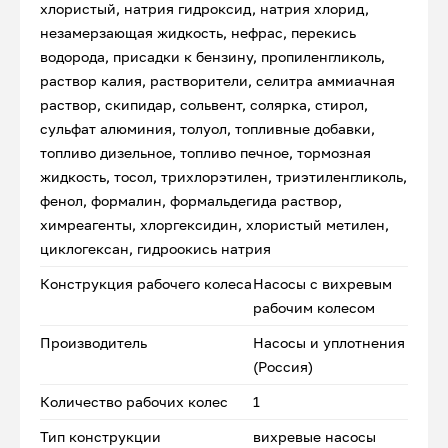
хлористый, натрия гидроксид, натрия хлорид,
незамерзающая жидкость, нефрас, перекись
водорода, присадки к бензину, пропиленгликоль,
раствор калия, растворители, селитра аммиачная
раствор, скипидар, сольвент, солярка, стирол,
сульфат алюминия, толуол, топливные добавки,
топливо дизельное, топливо печное, тормозная
жидкость, тосол, трихлорэтилен, триэтиленгликоль,
фенол, формалин, формальдегида раствор,
химреагенты, хлоргексидин, хлористый метилен,
циклогексан, гидроокись натрия
Конструкция рабочего колеса
Насосы с вихревым
рабочим колесом
Производитель
Насосы и уплотнения
(Россия)
Количество рабочих колес
1
Тип конструкции
вихревые насосы