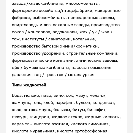
заводы/хладокомбинаты, мясокомбинаты,
фермерские хозяйства/птицефабрики, макаронные
фабрики, рыбокомбинаты, пивоваренные заводы,
спиртзаводы и лвз, сахарные заводы, производство
соков / консервов, водоканалы, жкх / ук / жэк /
тсж, институты / санатории, котельные,
производство бытовой химии/косметики,
производство удобрений, строительные компании,
фармацевтические компании, химические заводы,
цбк / бумажные комбинаты, насосы повышения
давления, тэц / грэс, гок / металлургия
Типы жидкостей
Вода, молоко, пиво, вино, сок, мазут, меланж,
шампунь, гель, клей, парафин, бульон, конденсат,
квас, автошампунь, бальзам, битум, бишофит,
глазурь, глицерин, жидкое стекло, жирные кислоты,
карамель, кислота азотная, кислота лимонная,
кислота муравьиная, кислота ортофосфорная,