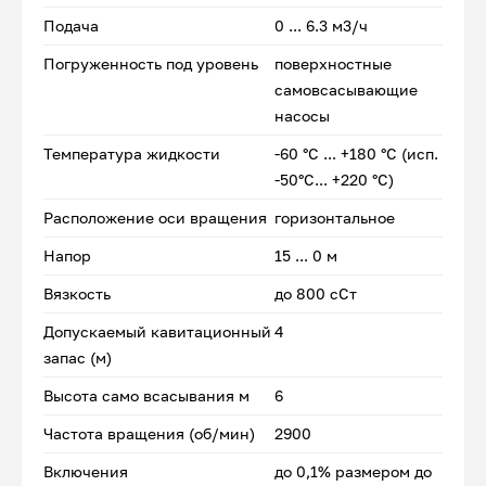
Подача
0 ... 6.3 м3/ч
Погруженность под уровень
поверхностные
самовсасывающие
насосы
Температура жидкости
-60 °С ... +180 °С (исп.
-50°С... +220 °С)
Расположение оси вращения
горизонтальное
Напор
15 ... 0 м
Вязкость
до 800 сСт
Допускаемый кавитационный
4
запас (м)
Высота само всасывания м
6
Частота вращения (об/мин)
2900
Включения
до 0,1% размером до