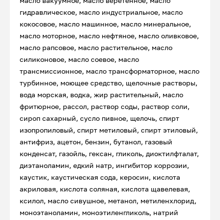
масло вакуумное, масло веретенное, масло
гидравлическое, масло индустриальное, масло
кокосовое, масло машинное, масло минеральное,
масло моторное, масло нефтяное, масло оливковое,
масло рапсовое, масло растительное, масло
силиконовое, масло соевое, масло
трансмиссионное, масло трансформаторное, масло
турбинное, моющее средство, щелочные растворы,
вода морская, водка, жир растительный, масло
фритюрное, рассол, раствор соды, раствор соли,
сироп сахарный, сусло пивное, щелочь, спирт
изопропиловый, спирт метиловый, спирт этиловый,
антифриз, ацетон, бензин, бутанол, газовый
конденсат, газойль, гексан, гликоль, диоктилфталат,
диэтаноламин, едкий натр, ингибитор коррозии,
каустик, каустическая сода, керосин, кислота
акриловая, кислота соляная, кислота щавелевая,
ксилол, масло сивушное, метанол, метиленхлорид,
моноэтаноламин, моноэтиленгликоль, натрий