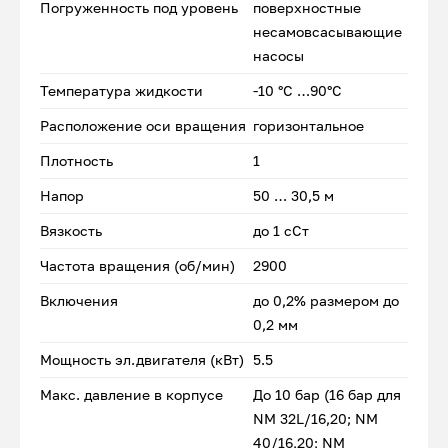
Погруженность под уровень
поверхностные
несамовсасывающие
насосы
Температура жидкости
-10 °C …90°C
Расположение оси вращения
горизонтальное
Плотность
1
Напор
50 … 30,5 м
Вязкость
до 1 сСт
Частота вращения (об/мин)
2900
Включения
до 0,2% размером до
0,2 мм
Мощность эл.двигателя (кВт)
5.5
Макс. давление в корпусе
До 10 бар (16 бар для
NM 32L/16,20; NM
40/16,20; NM