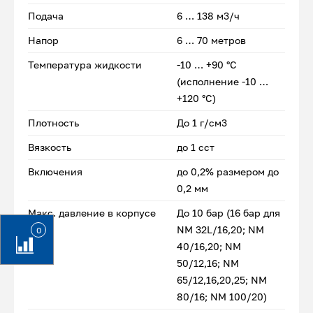
Подача
6 … 138 м3/ч
Напор
6 … 70 метров
Температура жидкости
-10 … +90 °C
(исполнение -10 …
+120 °C)
Плотность
До 1 г/см3
Вязкость
до 1 сст
Включения
до 0,2% размером до
0,2 мм
Макс. давление в корпусе
До 10 бар (16 бар для
NM 32L/16,20; NM
0
40/16,20; NM
50/12,16; NM
65/12,16,20,25; NM
80/16; NM 100/20)