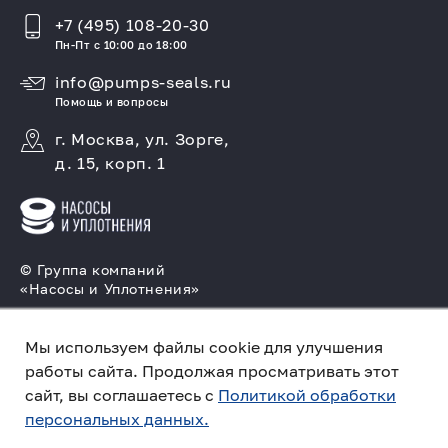
+7 (495) 108-20-30
Пн-Пт с 10:00 до 18:00
info@pumps-seals.ru
Помощь и вопросы
г. Москва, ул. Зорге,
д. 15, корп. 1
© Группа компаний
«Насосы и Уплотнения»
Подбор и производство насосов, поставка
торцовых уплотнений
Мы используем файлы cookie для улучшения
работы сайта. Продолжая просматривать этот
Политика конфиденциальности
сайт, вы соглашаетесь с
Политикой обработки
персональных данных.
ПО ЗАПРОСУ
Создано в компании
«Акива»
– помогаем