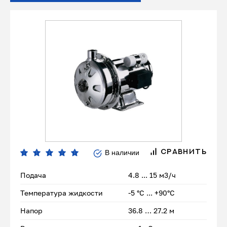
В наличии
СРАВНИТЬ
Подача
4.8 ... 15 м3/ч
Температура жидкости
-5 °С ... +90°С
Напор
36.8 … 27.2 м