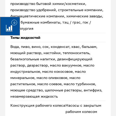
производство бытовой химии/косметики,
производство удобрений, строительные компании,
фармацевтические компании, химические заводы,
цбк / бумажные комбинаты, тэц / грэс, гок /
0
металлургия
Типы жидкостей
Вода, пиво, вино, сок, конденсат, квас, бальзам,
моющий раствор, настойки, теплоноситель,
безалкогольные напитки, дезинфицирующий
раствор, дезраствор, масло вакуумное, масло
индустриальное, масло кокосовое, масло
минеральное, масло оливковое, масло
растительное, масло соевое, масло турбинное,
моющее средство, щелочные растворы, антифриз,
незамерзающая жидкость
Конструкция рабочего колеса
Насосы с закрытым
рабочим колесом