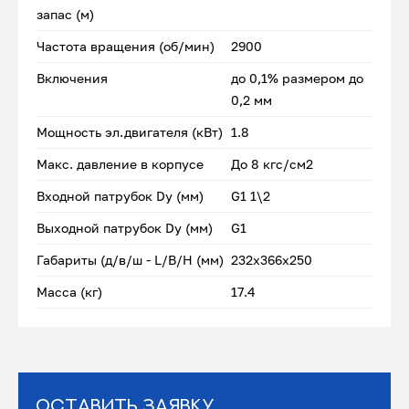
запас (м)
Частота вращения (об/мин)
2900
Включения
до 0,1% размером до
0,2 мм
Мощность эл.двигателя (кВт)
1.8
Макс. давление в корпусе
До 8 кгс/см2
Входной патрубок Dу (мм)
G1 1\2
Выходной патрубок Dу (мм)
G1
Габариты (д/в/ш - L/B/H (мм)
232х366х250
Масса (кг)
17.4
Оставить заявку