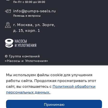
Пн-Пт с 10:00 до 18:00
info@pumps-seals.ru
Помощь и вопросы
г. Москва, ул. Зорге,
д. 15, корп. 1
© Группа компаний
«Насосы и Уплотнения»
Подбор и производство насосов, поставка
торцовых уплотнений
Мы используем файлы cookie для улучшения
работы сайта. Продолжая просматривать этот
Политика конфиденциальности
сайт, вы соглашаетесь с
Политикой обработки
персональных данных.
ПО ЗАПРОСУ
Создано в компании
«Акива»
– помогаем
продвигать и продавать
Принимаю