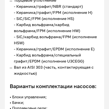
Торцевое уплотнение
- Керамика/графит/NBR (стандарт)
- Керамика/графит/FPM (исполнение Н)
- SiC/SiC/FPM (исполнение HS)
- Карбид вольфрама/карбид
вольфрама/FPM (исполнение HW)
- SiC/карбид вольфрама/FPM (исполнение
HSW)
- Керамика/графит/EPDM (исполнение Е)
- Карбид вольфрама/специальный
графит/EPDM (исполнение U3CEGG)
Вал из AISI 303 (часть, контактирующая с
жидкостью)
Варианты комплектации насосов:
• Блоки управления;
• Бачки;
• Поплавковые реле;