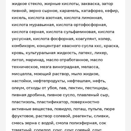
жидкое стекло, жирные кислоты, закваска, затор
пивной, зерно сырное, карамель, катафорез, кефир,
кисель, кислота азотная, кислота лимонная,
кислота муравьиная, кислота ортофосфорная,
кислота серная, кислота сульфаминовая, кислота
уксусная, кислота фосфорная, коагулянт, колер,
комбикорм, концентрат квасного сусла ккс, краска,
кровь, культуральная жидкость, латекс, ликер,
литол, маринад, масло отработанное, масло
техническое, мезга виноградная, меласса,
мисцелла, моющий раствор, мыло жидкое,
настойки, нефтепродукты, нефтешлам, нефть,
олеум, отходы от убоя, пав, пектин, пестициды,
пивная дробина, пивное сусло, плавленый сыр,
пластизоль, пластификатор, поверхностно
активные вещества, повидло, поташ, пульпа, пюре
фруктовое, раствор солевой, реагенты, сливки,
смесь зерна с водой, смола полиэфирная, сок
томатный, солидол, соус, соус соевый, соус