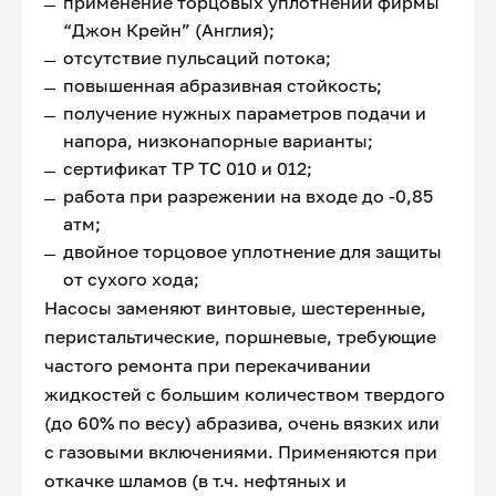
применение торцовых уплотнений фирмы
“Джон Крейн” (Англия);
отсутствие пульсаций потока;
повышенная абразивная стойкость;
получение нужных параметров подачи и
напора, низконапорные варианты;
сертификат ТР ТС 010 и 012;
работа при разрежении на входе до -0,85
атм;
двойное торцовое уплотнение для защиты
от сухого хода;
Насосы заменяют винтовые, шестеренные,
перистальтические, поршневые, требующие
частого ремонта при перекачивании
жидкостей с большим количеством твердого
(до 60% по весу) абразива, очень вязких или
с газовыми включениями. Применяются при
откачке шламов (в т.ч. нефтяных и