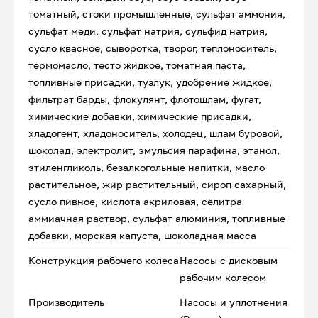
томатный, стоки промышленные, сульфат аммония,
сульфат меди, сульфат натрия, сульфид натрия,
сусло квасное, сыворотка, творог, теплоноситель,
термомасло, тесто жидкое, томатная паста,
топливные присадки, тузлук, удобрение жидкое,
фильтрат барды, флокулянт, флотошлам, фугат,
химические добавки, химические присадки,
хладогент, хладоноситель, холодец, шлам буровой,
шоколад, электролит, эмульсия парафина, этанол,
этиленгликоль, безалкогольные напитки, масло
растительное, жир растительный, сироп сахарный,
сусло пивное, кислота акриловая, селитра
аммиачная раствор, сульфат алюминия, топливные
добавки, морская капуста, шоколадная масса
Конструкция рабочего колеса
Насосы с дисковым
рабочим колесом
Производитель
Насосы и уплотнения