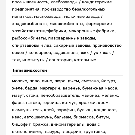
промышленность, хлебозаводы / кондитерские
предприятия, производство безалкогольных
напитков, маслозаводы, молочные заводы/
хладокомбинаты, мясокомбинаты, фермерские
хозяйства/птицефабрики, макаронные фабрики,
рыбокомбинаты, пивоваренные заводы,
спиртзаводы и лвз, сахарные заводы, производство
соков / консервов, водоканалы, жкх / ук / жэк /
тсж, институты / санатории, котельные
Типы жидкостей
молоко, пиво, вино, пюре, джем, сметана, йогурт,
желе, барда, маргарин, варенье, бумажная масса,
мазут, стоки, пенообразователь, майонез, меланж,
фарш, патока, горчица, кетчуп, дрожжи, крем,
шампунь, гель, клей, парафин, бульон, конденсат,
квас, автошампунь, бальзам, биомасса, битум,
бишофит, бражка, виноматериалы, вода с
включениями, глазурь, глицерин, грунтовка,