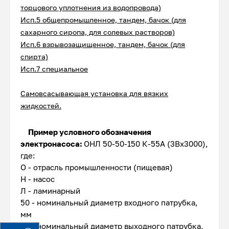
торцового уплотнения из водопровода)
Исп.5 общепромышленное, тандем, бачок (для
сахарного сиропа, для солевых растворов)
Исп.6 взрывозащищенное, тандем, бачок (для
спирта)
Исп.7 специальное
Самовсасывающая у
становка
для вязких
жидкостей.
Пример условного обозначения
электронасоса:
ОНЛ 50-50-150 К-55А (3Вх3000),
где:
О - отрасль промышленности (пищевая)
Н - насос
Л - ламинарный
50 - номинальный диаметр входного патрубка,
мм
50 - номинальный диаметр выходного патрубка,