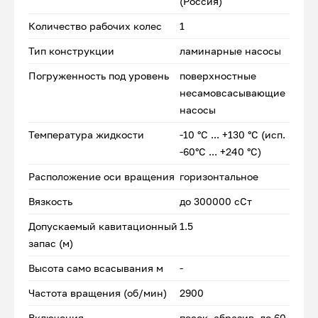
(Россия)
Количество рабочих колес
1
Тип конструкции
ламинарные насосы
Погруженность под уровень
поверхностные
несамовсасывающие
насосы
Температура жидкости
-10 °С ... +130 °С (исп.
-60°С ... +240 °С)
Расположение оси вращения
горизонтальное
Вязкость
до 300000 сСт
Допускаемый кавитационный
1.5
запас (м)
Высота само всасывания м
-
Частота вращения (об/мин)
2900
Включения
песок, абразив, до 60