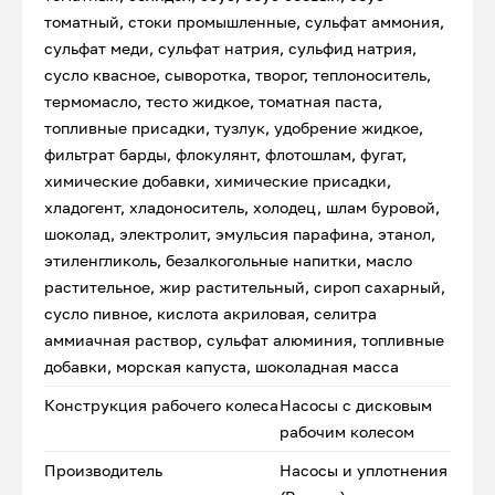
томатный, стоки промышленные, сульфат аммония,
сульфат меди, сульфат натрия, сульфид натрия,
сусло квасное, сыворотка, творог, теплоноситель,
термомасло, тесто жидкое, томатная паста,
топливные присадки, тузлук, удобрение жидкое,
фильтрат барды, флокулянт, флотошлам, фугат,
химические добавки, химические присадки,
хладогент, хладоноситель, холодец, шлам буровой,
шоколад, электролит, эмульсия парафина, этанол,
этиленгликоль, безалкогольные напитки, масло
растительное, жир растительный, сироп сахарный,
сусло пивное, кислота акриловая, селитра
аммиачная раствор, сульфат алюминия, топливные
добавки, морская капуста, шоколадная масса
Конструкция рабочего колеса
Насосы с дисковым
рабочим колесом
Производитель
Насосы и уплотнения