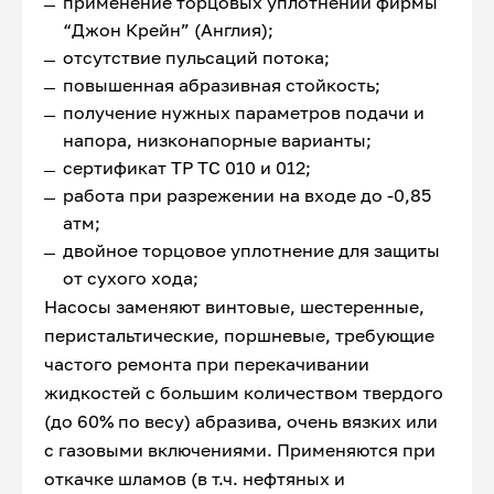
применение торцовых уплотнений фирмы
“Джон Крейн” (Англия);
отсутствие пульсаций потока;
повышенная абразивная стойкость;
получение нужных параметров подачи и
напора, низконапорные варианты;
сертификат ТР ТС 010 и 012;
работа при разрежении на входе до -0,85
атм;
двойное торцовое уплотнение для защиты
от сухого хода;
Насосы заменяют винтовые, шестеренные,
перистальтические, поршневые, требующие
частого ремонта при перекачивании
жидкостей с большим количеством твердого
(до 60% по весу) абразива, очень вязких или
с газовыми включениями. Применяются при
откачке шламов (в т.ч. нефтяных и