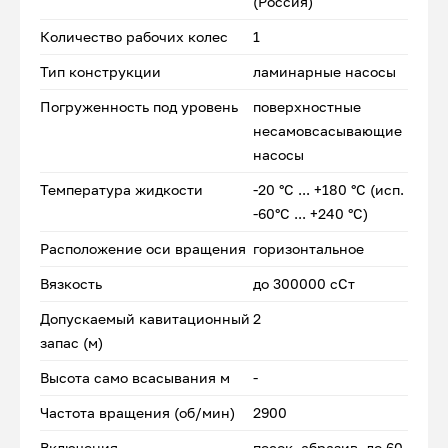
(Россия)
Количество рабочих колес
1
Тип конструкции
ламинарные насосы
Погруженность под уровень
поверхностные
несамовсасывающие
насосы
Температура жидкости
-20 °С ... +180 °С (исп.
-60°С ... +240 °С)
Расположение оси вращения
горизонтальное
Вязкость
до 300000 сСт
Допускаемый кавитационный
2
запас (м)
Высота само всасывания м
-
Частота вращения (об/мин)
2900
Включения
песок, абразив, до 60