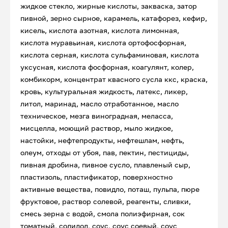
жидкое стекло, жирные кислоты, закваска, затор
пивной, зерно сырное, карамель, катафорез, кефир,
кисель, кислота азотная, кислота лимонная,
кислота муравьиная, кислота ортофосфорная,
кислота серная, кислота сульфаминовая, кислота
уксусная, кислота фосфорная, коагулянт, колер,
комбикорм, концентрат квасного сусла ккс, краска,
кровь, культуральная жидкость, латекс, ликер,
литол, маринад, масло отработанное, масло
техническое, мезга виноградная, меласса,
мисцелла, моющий раствор, мыло жидкое,
настойки, нефтепродукты, нефтешлам, нефть,
олеум, отходы от убоя, пав, пектин, пестициды,
пивная дробина, пивное сусло, плавленый сыр,
пластизоль, пластификатор, поверхностно
активные вещества, повидло, поташ, пульпа, пюре
фруктовое, раствор солевой, реагенты, сливки,
смесь зерна с водой, смола полиэфирная, сок
томатный, солидол, соус, соус соевый, соус