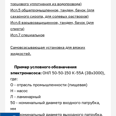
торцового уплотнения из водопровода)
Исп.5 общепромышленное, тандем, бачок (для
сахарного сиропа, для солевых растворов)
Исп.6 взрывозащищенное, тандем, бачок (для
спирта)
Исп.7 специальное
Самовсасывающая у
становка
для вязких
жидкостей.
Пример условного обозначения
электронасоса:
ОНЛ 50-50-150 К-55А (3Вх3000),
где:
О - отрасль промышленности (пищевая)
Н - насос
Л - ламинарный
50 - номинальный диаметр входного патрубка,
мм
50 - номинальный диаметр выходного патрубка,