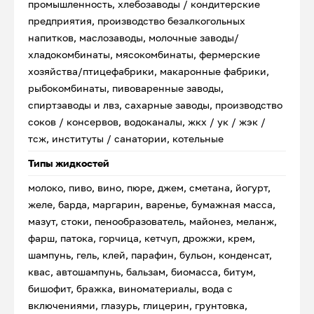
промышленность, хлебозаводы / кондитерские
предприятия, производство безалкогольных
напитков, маслозаводы, молочные заводы/
хладокомбинаты, мясокомбинаты, фермерские
хозяйства/птицефабрики, макаронные фабрики,
рыбокомбинаты, пивоваренные заводы,
спиртзаводы и лвз, сахарные заводы, производство
соков / консервов, водоканалы, жкх / ук / жэк /
тсж, институты / санатории, котельные
Типы жидкостей
молоко, пиво, вино, пюре, джем, сметана, йогурт,
желе, барда, маргарин, варенье, бумажная масса,
мазут, стоки, пенообразователь, майонез, меланж,
фарш, патока, горчица, кетчуп, дрожжи, крем,
шампунь, гель, клей, парафин, бульон, конденсат,
квас, автошампунь, бальзам, биомасса, битум,
бишофит, бражка, виноматериалы, вода с
включениями, глазурь, глицерин, грунтовка,