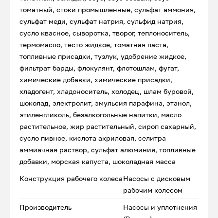
томатный, стоки промышленные, сульфат аммония,
сульфат меди, сульфат натрия, сульфид натрия,
сусло квасное, сыворотка, творог, теплоноситель,
термомасло, тесто жидкое, томатная паста,
топливные присадки, тузлук, удобрение жидкое,
фильтрат барды, флокулянт, флотошлам, фугат,
химические добавки, химические присадки,
хладогент, хладоноситель, холодец, шлам буровой,
шоколад, электролит, эмульсия парафина, этанол,
этиленгликоль, безалкогольные напитки, масло
растительное, жир растительный, сироп сахарный,
сусло пивное, кислота акриловая, селитра
аммиачная раствор, сульфат алюминия, топливные
добавки, морская капуста, шоколадная масса
Конструкция рабочего колеса
Насосы с дисковым
рабочим колесом
Производитель
Насосы и уплотнения