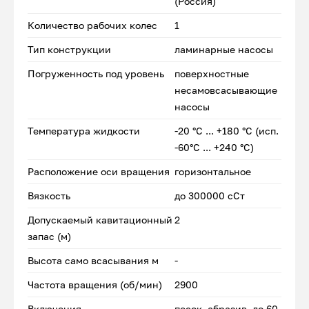
(Россия)
Количество рабочих колес
1
Тип конструкции
ламинарные насосы
Погруженность под уровень
поверхностные
несамовсасывающие
насосы
Температура жидкости
-20 °С ... +180 °С (исп.
-60°С ... +240 °С)
Расположение оси вращения
горизонтальное
Вязкость
до 300000 сСт
Допускаемый кавитационный
2
запас (м)
Высота само всасывания м
-
Частота вращения (об/мин)
2900
Включения
песок, абразив, до 60