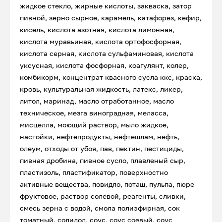
жидкое стекло, жирные кислоты, закваска, затор
пивной, зерно сырное, карамель, катафорез, кефир,
кисель, кислота азотная, кислота лимонная,
кислота муравьиная, кислота ортофосфорная,
кислота серная, кислота сульфаминовая, кислота
уксусная, кислота фосфорная, коагулянт, колер,
комбикорм, концентрат квасного сусла ккс, краска,
кровь, культуральная жидкость, латекс, ликер,
литол, маринад, масло отработанное, масло
техническое, мезга виноградная, меласса,
мисцелла, моющий раствор, мыло жидкое,
настойки, нефтепродукты, нефтешлам, нефть,
олеум, отходы от убоя, пав, пектин, пестициды,
пивная дробина, пивное сусло, плавленый сыр,
пластизоль, пластификатор, поверхностно
активные вещества, повидло, поташ, пульпа, пюре
фруктовое, раствор солевой, реагенты, сливки,
смесь зерна с водой, смола полиэфирная, сок
томатный, солидол, соус, соус соевый, соус