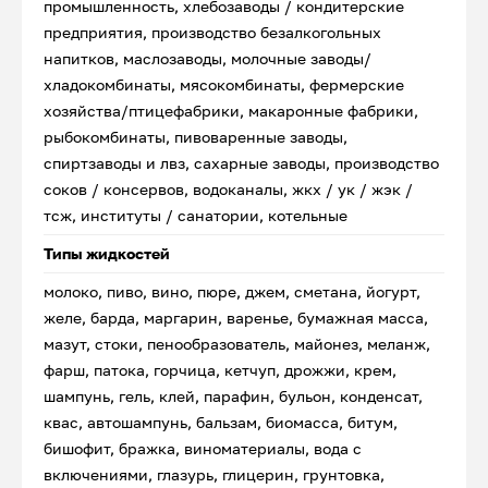
промышленность, хлебозаводы / кондитерские
предприятия, производство безалкогольных
напитков, маслозаводы, молочные заводы/
хладокомбинаты, мясокомбинаты, фермерские
хозяйства/птицефабрики, макаронные фабрики,
рыбокомбинаты, пивоваренные заводы,
спиртзаводы и лвз, сахарные заводы, производство
соков / консервов, водоканалы, жкх / ук / жэк /
тсж, институты / санатории, котельные
Типы жидкостей
молоко, пиво, вино, пюре, джем, сметана, йогурт,
желе, барда, маргарин, варенье, бумажная масса,
мазут, стоки, пенообразователь, майонез, меланж,
фарш, патока, горчица, кетчуп, дрожжи, крем,
шампунь, гель, клей, парафин, бульон, конденсат,
квас, автошампунь, бальзам, биомасса, битум,
бишофит, бражка, виноматериалы, вода с
включениями, глазурь, глицерин, грунтовка,