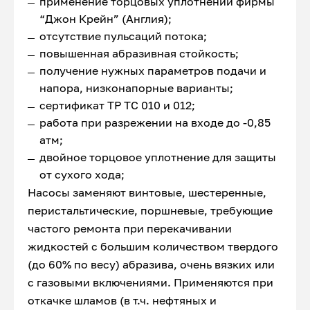
применение торцовых уплотнений фирмы
“Джон Крейн” (Англия);
отсутствие пульсаций потока;
повышенная абразивная стойкость;
получение нужных параметров подачи и
напора, низконапорные варианты;
сертификат ТР ТС 010 и 012;
работа при разрежении на входе до -0,85
атм;
двойное торцовое уплотнение для защиты
от сухого хода;
Насосы заменяют винтовые, шестеренные,
перистальтические, поршневые, требующие
частого ремонта при перекачивании
жидкостей с большим количеством твердого
(до 60% по весу) абразива, очень вязких или
с газовыми включениями. Применяются при
откачке шламов (в т.ч. нефтяных и