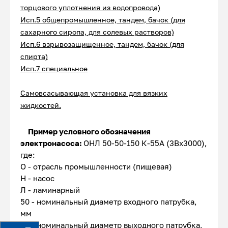
торцового уплотнения из водопровода)
Исп.5 общепромышленное, тандем, бачок (для
сахарного сиропа, для солевых растворов)
Исп.6 взрывозащищенное, тандем, бачок (для
спирта)
Исп.7 специальное
Самовсасывающая у
становка
для вязких
жидкостей.
Пример условного обозначения
электронасоса:
ОНЛ 50-50-150 К-55А (3Вх3000),
где:
О - отрасль промышленности (пищевая)
Н - насос
Л - ламинарный
50 - номинальный диаметр входного патрубка,
мм
50 - номинальный диаметр выходного патрубка,