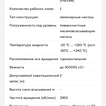
(Россия)
Количество рабочих колес
1
Тип конструкции
ламинарные насосы
Погруженность под уровень
поверхностные
несамовсасывающие
насосы
Температура жидкости
-20 °С ... +180 °С (исп.
-60°С ... +240 °С)
Расположение оси вращения
горизонтальное
Вязкость
до 300000 сСт
Допускаемый кавитационный
2
запас (м)
Высота само всасывания м
-
Частота вращения (об/мин)
2900
Включения
песок, абразив, до 60