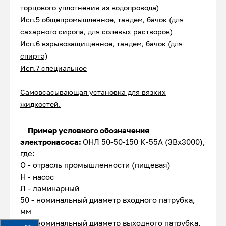
торцового уплотнения из водопровода)
Исп.5 общепромышленное, тандем, бачок (для
сахарного сиропа, для солевых растворов)
Исп.6 взрывозащищенное, тандем, бачок (для
спирта)
Исп.7 специальное
Самовсасывающая у
становка
для вязких
жидкостей.
Пример условного обозначения
электронасоса:
ОНЛ 50-50-150 К-55А (3Вх3000),
где:
О - отрасль промышленности (пищевая)
Н - насос
Л - ламинарный
50 - номинальный диаметр входного патрубка,
мм
50 - номинальный диаметр выходного патрубка,