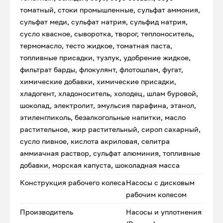
томатный, стоки промышленные, сульфат аммония,
сульфат меди, сульфат натрия, сульфид натрия,
сусло квасное, сыворотка, творог, теплоноситель,
термомасло, тесто жидкое, томатная паста,
топливные присадки, тузлук, удобрение жидкое,
фильтрат барды, флокулянт, флотошлам, фугат,
химические добавки, химические присадки,
хладогент, хладоноситель, холодец, шлам буровой,
шоколад, электролит, эмульсия парафина, этанол,
этиленгликоль, безалкогольные напитки, масло
растительное, жир растительный, сироп сахарный,
сусло пивное, кислота акриловая, селитра
аммиачная раствор, сульфат алюминия, топливные
добавки, морская капуста, шоколадная масса
Конструкция рабочего колеса
Насосы с дисковым
рабочим колесом
Производитель
Насосы и уплотнения