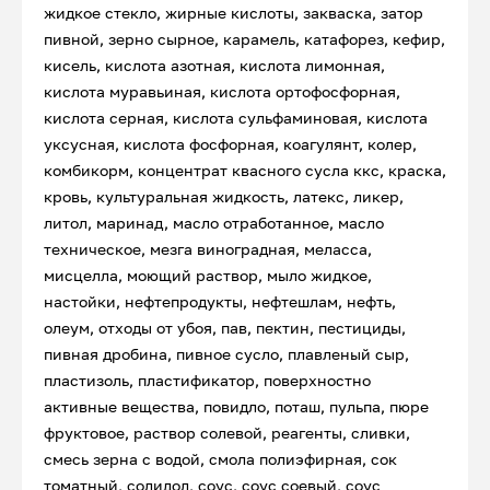
жидкое стекло, жирные кислоты, закваска, затор
пивной, зерно сырное, карамель, катафорез, кефир,
кисель, кислота азотная, кислота лимонная,
кислота муравьиная, кислота ортофосфорная,
кислота серная, кислота сульфаминовая, кислота
уксусная, кислота фосфорная, коагулянт, колер,
комбикорм, концентрат квасного сусла ккс, краска,
кровь, культуральная жидкость, латекс, ликер,
литол, маринад, масло отработанное, масло
техническое, мезга виноградная, меласса,
мисцелла, моющий раствор, мыло жидкое,
настойки, нефтепродукты, нефтешлам, нефть,
олеум, отходы от убоя, пав, пектин, пестициды,
пивная дробина, пивное сусло, плавленый сыр,
пластизоль, пластификатор, поверхностно
активные вещества, повидло, поташ, пульпа, пюре
фруктовое, раствор солевой, реагенты, сливки,
смесь зерна с водой, смола полиэфирная, сок
томатный, солидол, соус, соус соевый, соус