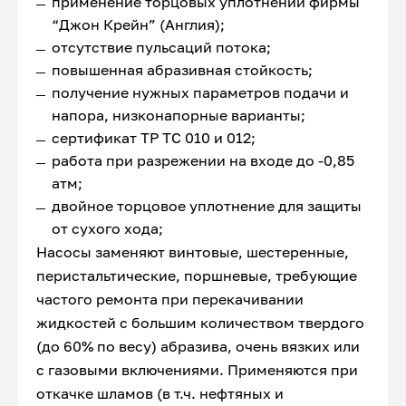
применение торцовых уплотнений фирмы
“Джон Крейн” (Англия);
отсутствие пульсаций потока;
повышенная абразивная стойкость;
получение нужных параметров подачи и
напора, низконапорные варианты;
сертификат ТР ТС 010 и 012;
работа при разрежении на входе до -0,85
атм;
двойное торцовое уплотнение для защиты
от сухого хода;
Насосы заменяют винтовые, шестеренные,
перистальтические, поршневые, требующие
частого ремонта при перекачивании
жидкостей с большим количеством твердого
(до 60% по весу) абразива, очень вязких или
с газовыми включениями. Применяются при
откачке шламов (в т.ч. нефтяных и