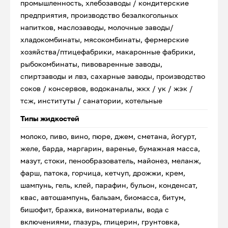
промышленность, хлебозаводы / кондитерские
предприятия, производство безалкогольных
напитков, маслозаводы, молочные заводы/
хладокомбинаты, мясокомбинаты, фермерские
хозяйства/птицефабрики, макаронные фабрики,
рыбокомбинаты, пивоваренные заводы,
спиртзаводы и лвз, сахарные заводы, производство
соков / консервов, водоканалы, жкх / ук / жэк /
тсж, институты / санатории, котельные
Типы жидкостей
молоко, пиво, вино, пюре, джем, сметана, йогурт,
желе, барда, маргарин, варенье, бумажная масса,
мазут, стоки, пенообразователь, майонез, меланж,
фарш, патока, горчица, кетчуп, дрожжи, крем,
шампунь, гель, клей, парафин, бульон, конденсат,
квас, автошампунь, бальзам, биомасса, битум,
бишофит, бражка, виноматериалы, вода с
включениями, глазурь, глицерин, грунтовка,