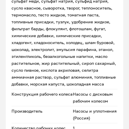
сульфат меди, сульфат натрия, сульфид натрия,
сусло квасное, сыворотка, творог, теплоноситель,
термомасло, тесто жидкое, томатная паста,
топливные присадки, тузлук, удобрение жидкое,
фильтрат барды, флокулянт, флотошлам, фугат,
химические добавки, химические присадки,
хладогент, хладоноситель, холодец, шлам буровой,
шоколад, электролит, эмульсия парафина, этанол,
этиленгликоль, безалкогольные напитки, масло
растительное, жир растительный, сироп сахарный,
сусло пивное, кислота акриловая, селитра
аммиачная раствор, сульфат алюминия, топливные
добавки, морская капуста, шоколадная масса
Конструкция рабочего колеса
Насосы с дисковым
рабочим колесом
Производитель
Насосы и уплотнения
(Россия)
Количество рабочих колес
1