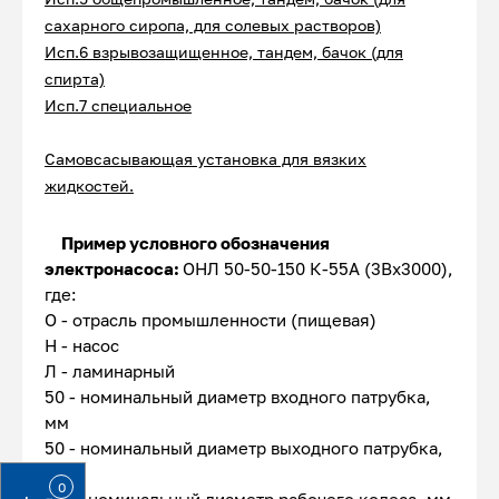
сахарного сиропа, для солевых растворов)
Исп.6 взрывозащищенное, тандем, бачок (для
спирта)
Исп.7 специальное
Самовсасывающая у
становка
для вязких
жидкостей.
Пример условного обозначения
электронасоса:
ОНЛ 50-50-150 К-55А (3Вх3000),
где:
О - отрасль промышленности (пищевая)
Н - насос
Л - ламинарный
50 - номинальный диаметр входного патрубка,
мм
50 - номинальный диаметр выходного патрубка,
мм
0