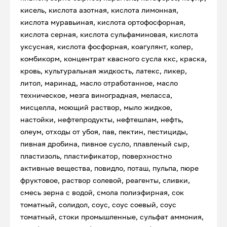
кисель, кислота азотная, кислота лимонная,
кислота муравьиная, кислота ортофосфорная,
кислота серная, кислота сульфаминовая, кислота
уксусная, кислота фосфорная, коагулянт, колер,
комбикорм, концентрат квасного сусла ккс, краска,
кровь, культуральная жидкость, латекс, ликер,
литол, маринад, масло отработанное, масло
техническое, мезга виноградная, меласса,
мисцелла, моющий раствор, мыло жидкое,
настойки, нефтепродукты, нефтешлам, нефть,
олеум, отходы от убоя, пав, пектин, пестициды,
пивная дробина, пивное сусло, плавленый сыр,
пластизоль, пластификатор, поверхностно
активные вещества, повидло, поташ, пульпа, пюре
фруктовое, раствор солевой, реагенты, сливки,
смесь зерна с водой, смола полиэфирная, сок
томатный, солидол, соус, соус соевый, соус
томатный, стоки промышленные, сульфат аммония,