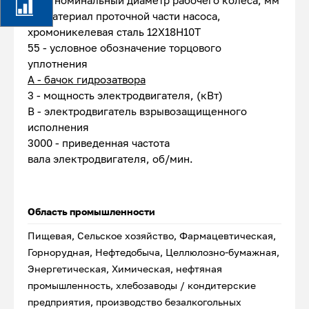
150 - номинальный диаметр рабочего колеса, мм
К - материал проточной части насоса,
хромоникелевая сталь 12Х18Н10Т
55 - условное обозначение торцового
уплотнения
А - бачок гидрозатвора
3 - мощность электродвигателя, (кВт)
В - электродвигатель взрывозащищенного
исполнения
3000 - приведенная частота
вала электродвигателя, об/мин.
Область промышленности
Пищевая, Сельское хозяйство, Фармацевтическая,
Горнорудная, Нефтедобыча, Целлюлозно-бумажная,
Энергетическая, Химическая, нефтяная
промышленность, хлебозаводы / кондитерские
предприятия, производство безалкогольных