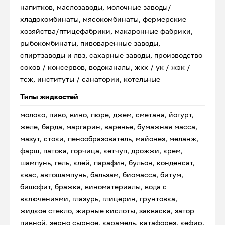
напитков, маслозаводы, молочные заводы/
хладокомбинаты, мясокомбинаты, фермерские
хозяйства/птицефабрики, макаронные фабрики,
рыбокомбинаты, пивоваренные заводы,
спиртзаводы и лвз, сахарные заводы, производство
соков / консервов, водоканалы, жкх / ук / жэк /
тсж, институты / санатории, котельные
Типы жидкостей
молоко, пиво, вино, пюре, джем, сметана, йогурт,
желе, барда, маргарин, варенье, бумажная масса,
мазут, стоки, пенообразователь, майонез, меланж,
фарш, патока, горчица, кетчуп, дрожжи, крем,
шампунь, гель, клей, парафин, бульон, конденсат,
квас, автошампунь, бальзам, биомасса, битум,
бишофит, бражка, виноматериалы, вода с
включениями, глазурь, глицерин, грунтовка,
жидкое стекло, жирные кислоты, закваска, затор
пивной, зерно сырное, карамель, катафорез, кефир,