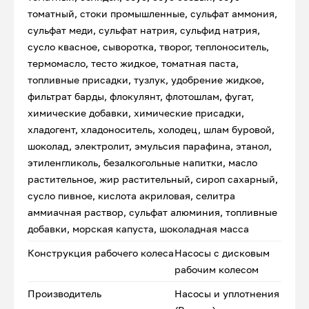
томатный, стоки промышленные, сульфат аммония,
сульфат меди, сульфат натрия, сульфид натрия,
сусло квасное, сыворотка, творог, теплоноситель,
термомасло, тесто жидкое, томатная паста,
топливные присадки, тузлук, удобрение жидкое,
фильтрат барды, флокулянт, флотошлам, фугат,
химические добавки, химические присадки,
хладогент, хладоноситель, холодец, шлам буровой,
шоколад, электролит, эмульсия парафина, этанол,
этиленгликоль, безалкогольные напитки, масло
растительное, жир растительный, сироп сахарный,
сусло пивное, кислота акриловая, селитра
аммиачная раствор, сульфат алюминия, топливные
добавки, морская капуста, шоколадная масса
Конструкция рабочего колеса
Насосы с дисковым
рабочим колесом
Производитель
Насосы и уплотнения