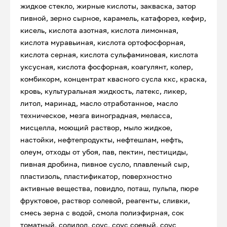
жидкое стекло, жирные кислоты, закваска, затор
пивной, зерно сырное, карамель, катафорез, кефир,
кисель, кислота азотная, кислота лимонная,
кислота муравьиная, кислота ортофосфорная,
кислота серная, кислота сульфаминовая, кислота
уксусная, кислота фосфорная, коагулянт, колер,
комбикорм, концентрат квасного сусла ккс, краска,
кровь, культуральная жидкость, латекс, ликер,
литол, маринад, масло отработанное, масло
техническое, мезга виноградная, меласса,
мисцелла, моющий раствор, мыло жидкое,
настойки, нефтепродукты, нефтешлам, нефть,
олеум, отходы от убоя, пав, пектин, пестициды,
пивная дробина, пивное сусло, плавленый сыр,
пластизоль, пластификатор, поверхностно
активные вещества, повидло, поташ, пульпа, пюре
фруктовое, раствор солевой, реагенты, сливки,
смесь зерна с водой, смола полиэфирная, сок
томатный, солидол, соус, соус соевый, соус