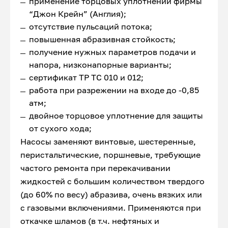
применение торцовых уплотнений фирмы
“Джон Крейн” (Англия);
отсутствие пульсаций потока;
повышенная абразивная стойкость;
получение нужных параметров подачи и
напора, низконапорные варианты;
сертификат ТР ТС 010 и 012;
работа при разрежении на входе до -0,85
атм;
двойное торцовое уплотнение для защиты
от сухого хода;
Насосы заменяют винтовые, шестеренные,
перистальтические, поршневые, требующие
частого ремонта при перекачивании
жидкостей с большим количеством твердого
(до 60% по весу) абразива, очень вязких или
с газовыми включениями. Применяются при
откачке шламов (в т.ч. нефтяных и