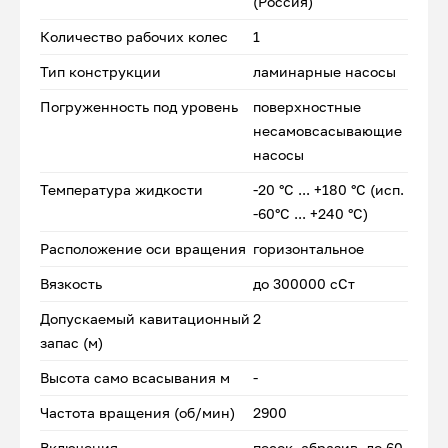
(Россия)
Количество рабочих колес
1
Тип конструкции
ламинарные насосы
Погруженность под уровень
поверхностные
несамовсасывающие
насосы
Температура жидкости
-20 °С ... +180 °С (исп.
-60°С ... +240 °С)
Расположение оси вращения
горизонтальное
Вязкость
до 300000 сСт
Допускаемый кавитационный
2
запас (м)
Высота само всасывания м
-
Частота вращения (об/мин)
2900
Включения
песок, абразив, до 60