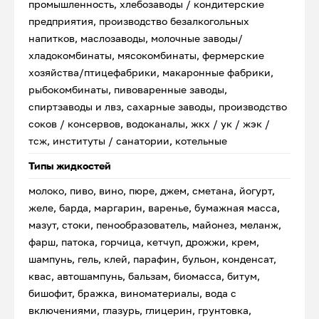
промышленность, хлебозаводы / кондитерские
предприятия, производство безалкогольных
напитков, маслозаводы, молочные заводы/
хладокомбинаты, мясокомбинаты, фермерские
хозяйства/птицефабрики, макаронные фабрики,
рыбокомбинаты, пивоваренные заводы,
спиртзаводы и лвз, сахарные заводы, производство
соков / консервов, водоканалы, жкх / ук / жэк /
тсж, институты / санатории, котельные
Типы жидкостей
молоко, пиво, вино, пюре, джем, сметана, йогурт,
желе, барда, маргарин, варенье, бумажная масса,
мазут, стоки, пенообразователь, майонез, меланж,
фарш, патока, горчица, кетчуп, дрожжи, крем,
шампунь, гель, клей, парафин, бульон, конденсат,
квас, автошампунь, бальзам, биомасса, битум,
бишофит, бражка, виноматериалы, вода с
включениями, глазурь, глицерин, грунтовка,