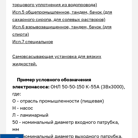
торцового уплотнения из водопровода)
Исп.5 общепромышленное, тандем, бачок (для
сахарного сиропа, для солевых растворов)
Исп.6 взрывозащищенное, тандем, бачок (для
спирта)
Исп.7 специальное
Самовсасывающая у
становка
для вязких
жидкостей.
Пример условного обозначения
электронасоса:
ОНЛ 50-50-150 К-55А (3Вх3000),
где:
О - отрасль промышленности (пищевая)
Н - насос
Л - ламинарный
50 - номинальный диаметр входного патрубка,
мм
50 - номинальный диаметр выходного патрубка,