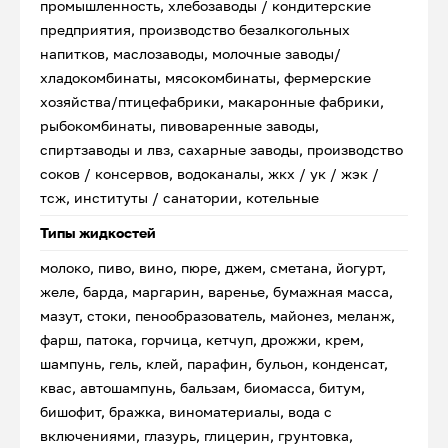
промышленность, хлебозаводы / кондитерские
предприятия, производство безалкогольных
напитков, маслозаводы, молочные заводы/
хладокомбинаты, мясокомбинаты, фермерские
хозяйства/птицефабрики, макаронные фабрики,
рыбокомбинаты, пивоваренные заводы,
спиртзаводы и лвз, сахарные заводы, производство
соков / консервов, водоканалы, жкх / ук / жэк /
тсж, институты / санатории, котельные
Типы жидкостей
молоко, пиво, вино, пюре, джем, сметана, йогурт,
желе, барда, маргарин, варенье, бумажная масса,
мазут, стоки, пенообразователь, майонез, меланж,
фарш, патока, горчица, кетчуп, дрожжи, крем,
шампунь, гель, клей, парафин, бульон, конденсат,
квас, автошампунь, бальзам, биомасса, битум,
бишофит, бражка, виноматериалы, вода с
включениями, глазурь, глицерин, грунтовка,