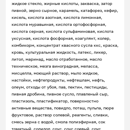
жидкое стекло, жирные кислоты, закваска, затор
пивной, зерно сырное, карамель, катафорез, кефир,
кисель, кислота азотная, кислота лимонная,
кислота муравьиная, кислота ортофосфорная,
кислота серная, кислота сульфаминовая, кислота
уксусная, кислота фосфорная, коагулянт, колер,
комбикорм, концентрат квасного сусла ккс, краска,
кровь, культуральная жидкость, латекс, ликер,
литол, маринад, масло отработанное, масло
техническое, мезга виноградная, меласса,
мисцелла, моющий раствор, мыло жидкое,
настойки, нефтепродукты, нефтешлам, нефть,
олеум, отходы от убоя, пав, пектин, пестициды,
пивная дробина, пивное сусло, плавленый сыр,
пластизоль, пластификатор, поверхностно
активные вещества, повидло, поташ, пульпа, пюре
фруктовое, раствор солевой, реагенты, сливки,
смесь зерна с водой, смола полиэфирная, сок
томатный, солидол, соус, соус соевый, соус