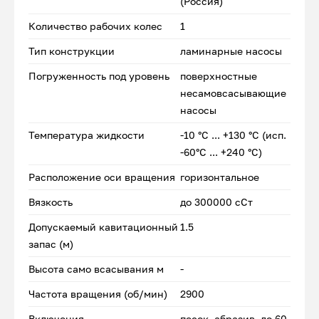
(Россия)
Количество рабочих колес
1
Тип конструкции
ламинарные насосы
Погруженность под уровень
поверхностные
несамовсасывающие
насосы
Температура жидкости
-10 °С ... +130 °С (исп.
-60°С ... +240 °С)
Расположение оси вращения
горизонтальное
Вязкость
до 300000 сСт
Допускаемый кавитационный
1.5
запас (м)
Высота само всасывания м
-
Частота вращения (об/мин)
2900
Включения
песок, абразив, до 60