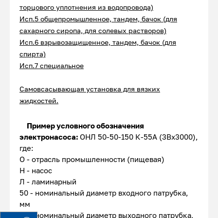
торцового уплотнения из водопровода)
Исп.5 общепромышленное, тандем, бачок (для
сахарного сиропа, для солевых растворов)
Исп.6 взрывозащищенное, тандем, бачок (для
спирта)
Исп.7 специальное
Самовсасывающая у
становка
для вязких
жидкостей.
Пример условного обозначения
электронасоса:
ОНЛ 50-50-150 К-55А (3Вх3000),
где:
О - отрасль промышленности (пищевая)
Н - насос
Л - ламинарный
50 - номинальный диаметр входного патрубка,
мм
50 - номинальный диаметр выходного патрубка,