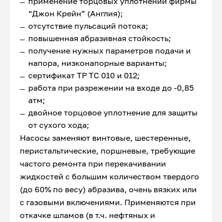
применение торцовых уплотнений фирмы
“Джон Крейн” (Англия);
отсутствие пульсаций потока;
повышенная абразивная стойкость;
получение нужных параметров подачи и
напора, низконапорные варианты;
сертификат ТР ТС 010 и 012;
работа при разрежении на входе до -0,85
атм;
двойное торцовое уплотнение для защиты
от сухого хода;
Насосы заменяют винтовые, шестеренные,
перистальтические, поршневые, требующие
частого ремонта при перекачивании
жидкостей с большим количеством твердого
(до 60% по весу) абразива, очень вязких или
с газовыми включениями. Применяются при
откачке шламов (в т.ч. нефтяных и