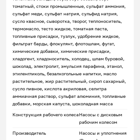
томатный, стоки промышленные, сульфат аммония,
сульфат меди, сульфат натрия, сульфид натрия,
сусло квасное, сыворотка, творог, теплоноситель,
термомасло, тесто жидкое, томатная паста,
топливные присадки, тузлук, удобрение жидкое,
фильтрат барды, флокулянт, флотошлам, фугат,
химические добавки, химические присадки,
хладогент, хладоноситель, холодец, шлам буровой,
шоколад, электролит, эмульсия парафина, этанол,
этиленгликоль, безалкогольные напитки, масло
растительное, жир растительный, сироп сахарный,
сусло пивное, кислота акриловая, селитра
аммиачная раствор, сульфат алюминия, топливные
добавки, морская капуста, шоколадная масса
Конструкция рабочего колеса
Насосы с дисковым
рабочим колесом
Производитель
Насосы и уплотнения