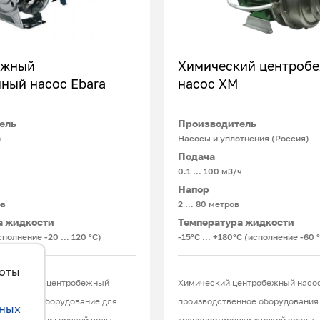
ежный
Химический центроб
ный насос Ebara
насос ХМ
Подробнее
Подробнее
ель
Производитель
)
Насосы и уплотнения (Россия)
Подача
0.1 ... 100 м3/ч
Напор
ов
2 … 80 метров
а жидкости
Температура жидкости
сполнение -20 … 120 °C)
-15°С ... +180°С (исполнение -60 
боты
ноблочный центробежный
Химический центробежный насо
рсальное оборудование для
производственное оборудования
ьных
 холодной и горячей воды,
транспортировки жидкой среды,