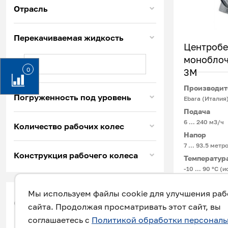
Отрасль
Перекачиваемая жидкость
Центроб
моноблоч
0
3M
Производит
Погруженность под уровень
Ebara (Италия
Подача
6 … 240 м3/ч
Количество рабочих колес
Напор
7 … 93.5 метр
Конструкция рабочего колеса
Температур
-10 … 90 °C (и
Мы используем файлы cookie для улучшения ра
Консольно-мо
фильтр
сайта. Продолжая просматривать этот сайт, вы
насос — униве
соглашаетесь с
Политикой обработки персонал
перекачивания