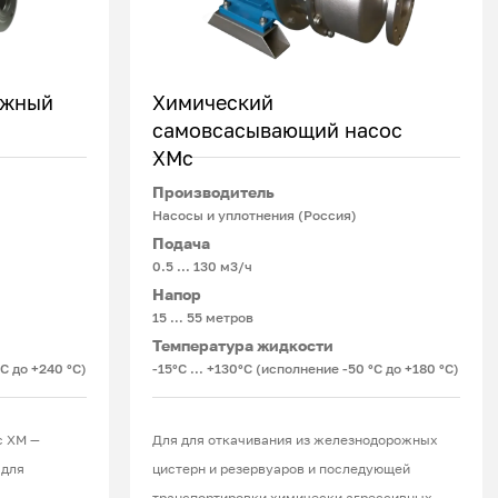
ежный
Химический
самовсасывающий насос
ХМс
Подробнее
Производитель
Насосы и уплотнения (Россия)
Подача
0.5 ... 130 м3/ч
Напор
15 … 55 метров
Температура жидкости
°С до +240 °С)
-15°С ... +130°С (исполнение -50 °С до +180 °С)
с ХМ —
Для для откачивания из железнодорожных
 для
цистерн и резервуаров и последующей
транспортировки химически агрессивных