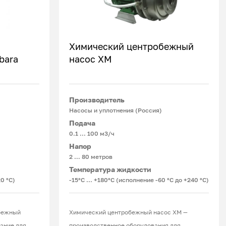
Химический центробежный
bara
насос ХМ
Подробнее
Производитель
Насосы и уплотнения (Россия)
Подача
0.1 ... 100 м3/ч
Напор
2 … 80 метров
Температура жидкости
0 °C)
-15°С ... +180°С (исполнение -60 °С до +240 °С)
бежный
Химический центробежный насос ХМ —
ание для
производственное оборудования для