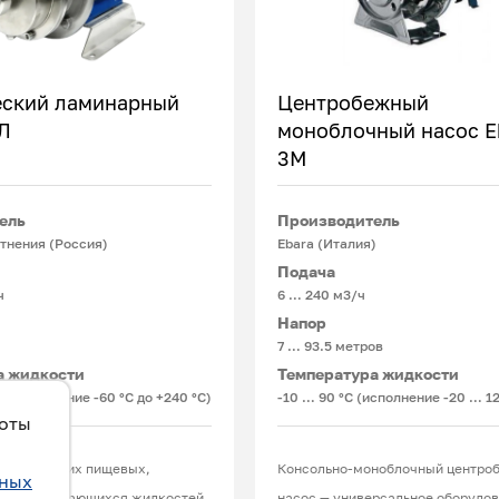
ский ламинарный
Центробежный
Л
моноблочный насос E
3M
Подробнее
Подробнее
ель
Производитель
тнения (Россия)
Ebara (Италия)
Подача
ч
6 … 240 м3/ч
Напор
7 … 93.5 метров
а жидкости
Температура жидкости
°С (исполнение -60 °С до +240 °С)
-10 … 90 °C (исполнение -20 … 12
боты
вания вязких пищевых,
Консольно-моноблочный центро
ьных
ли вспенивающихся жидкостей,
насос — универсальное оборудов