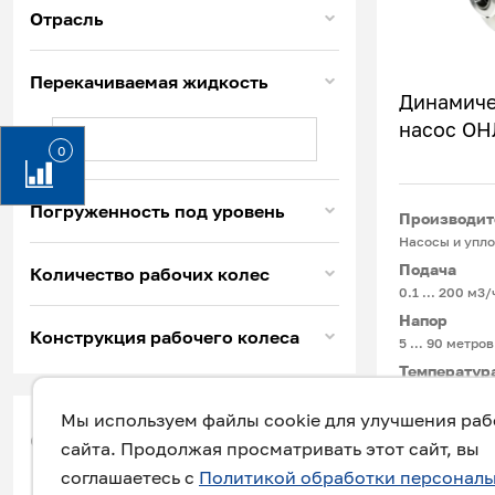
Отрасль
Перекачиваемая жидкость
Динамиче
насос ОН
0
Погруженность под уровень
Производит
Насосы и упло
Подача
Количество рабочих колес
0.1 ... 200 м3/
Напор
Конструкция рабочего колеса
5 … 90 метров
Температур
-15°С ... +180
Мы используем файлы cookie для улучшения ра
фильтр
сайта. Продолжая просматривать этот сайт, вы
Для перекачи
соглашаетесь с
Политикой обработки персонал
химических и