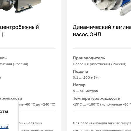
 центробежный
Динамический ламин
НЦ
насос ОНЛ
Подробнее
Подробнее
ель
Производитель
тнения (Россия)
Насосы и уплотнения (Россия)
Подача
ч
0.1 ... 200 м3/ч
Напор
5 … 90 метров
а жидкости
Температура жидкости
°С (исполнение -60 °С до +240 °С)
-15°С ... +180°С (исполнение -60 
боты
вания пищевых невязких
Для перекачивания вязких пище
ьных
ока, пива, вина, спирта, сока,
химических или вспенивающихся