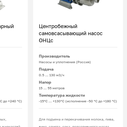
арный
Центробежный
самовсасывающий насос
ОНЦс
Подробнее
Производитель
Насосы и уплотнения (Россия)
Подача
0.5 ... 130 м3/ч
Напор
15 … 55 метров
Температура жидкости
°С до +240 °С)
-15°С ... +130°С (исполнение -50 °С до +180 °С)
вых,
Для подъема и перекачивания молока, пива,
 жидкостей,
вина, спирта, сока, подсолнечного масла,