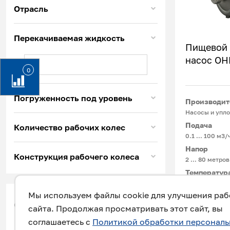
Отрасль
Перекачиваемая жидкость
Пищевой
насос О
0
Погруженность под уровень
Производит
Насосы и упло
Подача
Количество рабочих колес
0.1 ... 100 м3/
Напор
Конструкция рабочего колеса
2 … 80 метров
Температур
-15°С ... +180
Мы используем файлы cookie для улучшения ра
фильтр
сайта. Продолжая просматривать этот сайт, вы
Для перекачи
соглашаетесь с
Политикой обработки персонал
жидкостей: мол