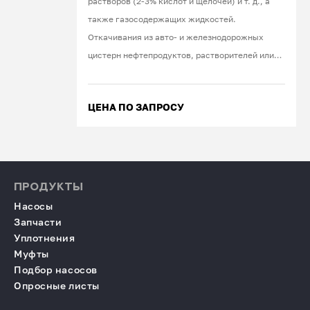
растворов (2-3% кислот и щелочей) и т. д., а
также газосодержащих жидкостей.
Откачивания из авто- и железнодорожных
цистерн нефтепродуктов, растворителей или
кислот. Работа под вакуумом.
ЦЕНА ПО ЗАПРОСУ
ПРОДУКТЫ
Насосы
Запчасти
Уплотнения
Муфты
Подбор насосов
Опросные листы