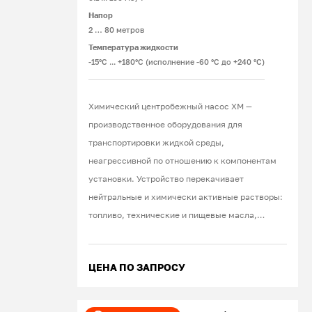
Напор
2 … 80 метров
Температура жидкости
-15°С ... +180°С (исполнение -60 °С до +240 °С)
Химический центробежный насос ХМ —
производственное оборудования для
транспортировки жидкой среды,
неагрессивной по отношению к компонентам
установки. Устройство перекачивает
нейтральные и химически активные растворы:
топливо, технические и пищевые масла,
дезинфицирующие вещества, моющие
средства, растворители, краски, щелочи,
ЦЕНА ПО ЗАПРОСУ
кислоты, соли. При эксплуатации
оборудования в стандартных условиях
используют продукцию американской фирмы