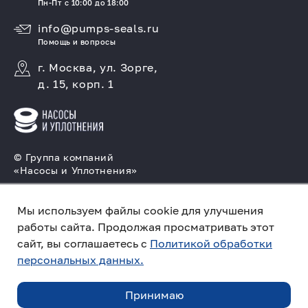
Пн-Пт с 10:00 до 18:00
info@pumps-seals.ru
Помощь и вопросы
г. Москва, ул. Зорге,
д. 15, корп. 1
© Группа компаний
«Насосы и Уплотнения»
Подбор и производство насосов, поставка
торцовых уплотнений
Мы используем файлы cookie для улучшения
работы сайта. Продолжая просматривать этот
Политика конфиденциальности
сайт, вы соглашаетесь с
Политикой обработки
персональных данных.
Создано в компании
«Акива»
– помогаем
продвигать и продавать
Принимаю