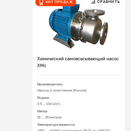
СРАВНИТЬ
Хит продаж
John Crane. В зависимости от перекачиваемой
жидкости, устанавливают одинарные и
двойные уплотнительные устройства
конструкций: «спина к спине», «тандем».
Химический самовсасывающий насос
ХМс
Подробнее
Производитель
Насосы и уплотнения (Россия)
Подача
0.5 ... 130 м3/ч
Напор
15 … 55 метров
Температура жидкости
-15°С ... +130°С (исполнение -50 °С до +180 °С)