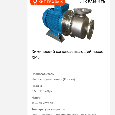
СРАВНИТЬ
Хит продаж
зависимости от перекачиваемой жидкости,
устанавливают одинарные и двойные
уплотнительные устройства конструкций:
«спина к спине», «тандем».
Химический самовсасывающий насос
ХМс
Подробнее
Производитель
Насосы и уплотнения (Россия)
Подача
0.5 ... 130 м3/ч
Напор
15 … 55 метров
Температура жидкости
-15°С ... +130°С (исполнение -50 °С до +180 °С)