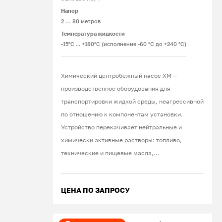
Напор
2 … 80 метров
Температура жидкости
-15°С ... +180°С (исполнение -60 °С до +240 °С)
Химический центробежный насос ХМ —
производственное оборудования для
транспортировки жидкой среды, неагрессивной
по отношению к компонентам установки.
Устройство перекачивает нейтральные и
химически активные растворы: топливо,
технические и пищевые масла,
дезинфицирующие вещества, моющие
средства, растворители, краски, щелочи,
ЦЕНА ПО ЗАПРОСУ
кислоты, соли. При эксплуатации оборудования
в стандартных условиях используют продукцию
американской фирмы John Crane. В