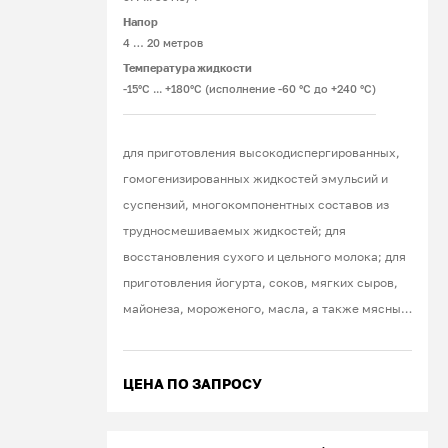
Напор
4 … 20 метров
Температура жидкости
-15°С ... +180°С (исполнение -60 °С до +240 °С)
для приготовления высокодиспергированных,
гомогенизированных жидкостей эмульсий и
суспензий, многокомпонентных составов из
трудносмешиваемых жидкостей; для
восстановления сухого и цельного молока; для
приготовления йогурта, соков, мягких сыров,
майонеза, мороженого, масла, а также мясных,
фруктовых, овощных паст, пюре, различных
красок, шампуней, кремов
ЦЕНА ПО ЗАПРОСУ