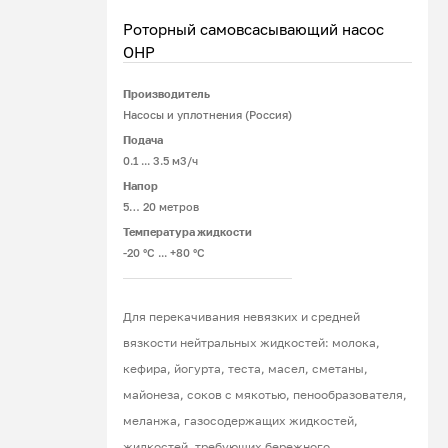
Роторный самовсасывающий насос
ОНР
Производитель
Подробнее
Насосы и уплотнения (Россия)
Подача
0.1 ... 3.5 м3/ч
Напор
5… 20 метров
Температура жидкости
-20 °С ... +80 °С
Для перекачивания невязких и средней
вязкости нейтральных жидкостей: молока,
кефира, йогурта, теста, масел, сметаны,
майонеза, соков с мякотью, пенообразователя,
меланжа, газосодержащих жидкостей,
жидкостей, требующих бережного