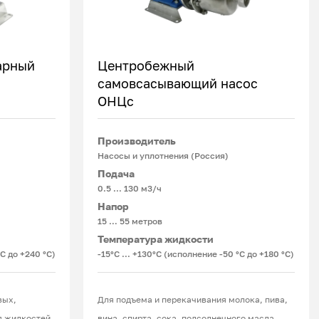
арный
Центробежный
самовсасывающий насос
ОНЦс
Подробнее
Производитель
Насосы и уплотнения (Россия)
Подача
0.5 ... 130 м3/ч
Напор
15 … 55 метров
Температура жидкости
°С до +240 °С)
-15°С ... +130°С (исполнение -50 °С до +180 °С)
вых,
Для подъема и перекачивания молока, пива,
 жидкостей,
вина, спирта, сока, подсолнечного масла,