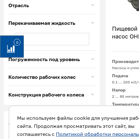
Отрасль
Перекачиваемая жидкость
Пищевой
насос О
0
Погруженность под уровень
Производит
Насосы и упло
Подача
Количество рабочих колес
0.1 ... 100 м3/
Напор
Конструкция рабочего колеса
2 … 80 метров
Температур
-15°С ... +180
Мы используем файлы cookie для улучшения ра
фильтр
сайта. Продолжая просматривать этот сайт, вы
Для перекачи
соглашаетесь с
Политикой обработки персонал
жидкостей: мол