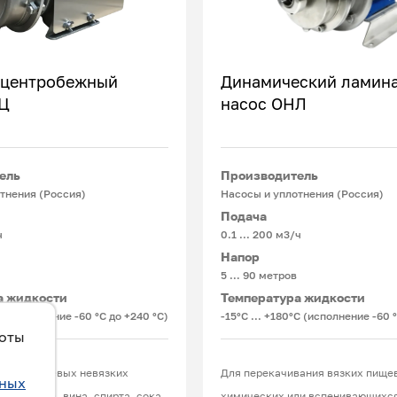
 центробежный
Динамический ламин
НЦ
насос ОНЛ
Подробнее
Подробнее
ель
Производитель
тнения (Россия)
Насосы и уплотнения (Россия)
Подача
ч
0.1 ... 200 м3/ч
Напор
5 … 90 метров
а жидкости
Температура жидкости
°С (исполнение -60 °С до +240 °С)
-15°С ... +180°С (исполнение -60 
боты
вания пищевых невязких
Для перекачивания вязких пище
ьных
ока, пива, вина, спирта, сока,
химических или вспенивающихся