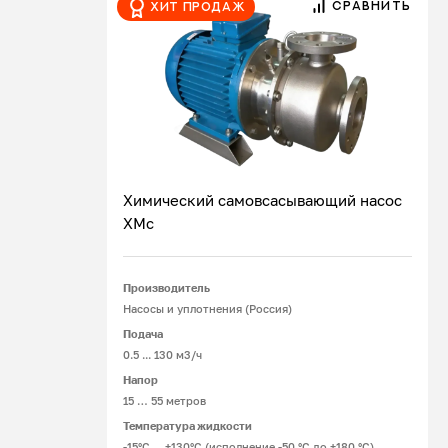
СРАВНИТЬ
Хит продаж
зависимости от перекачиваемой жидкости,
устанавливают одинарные и двойные
уплотнительные устройства конструкций:
«спина к спине», «тандем».
Химический самовсасывающий насос
ХМс
Подробнее
Производитель
Насосы и уплотнения (Россия)
Подача
0.5 ... 130 м3/ч
Напор
15 … 55 метров
Температура жидкости
-15°С ... +130°С (исполнение -50 °С до +180 °С)