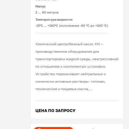
Напор
2 … 80 метров
Температура жидкости
-15°С ... +180°С (исполнение -60 °С до +240 °С)
Химический центробежный насос ХМ —
производственное оборудования для
транспортировки жидкой среды, неагрессивной
по отношению к компонентам установки.
Устройство перекачивает нейтральные и
химически активные растворы: топливо,
технические и пищевые масла,
дезинфицирующие вещества, моющие
средства, растворители, краски, щелочи,
ЦЕНА ПО ЗАПРОСУ
кислоты, соли. При эксплуатации оборудования
в стандартных условиях используют продукцию
американской фирмы John Crane. В