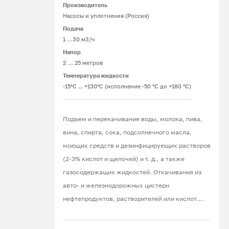
Производитель
Подробнее
Насосы и уплотнения (Россия)
Подача
1 …30 м3/ч
Напор
2 … 25 метров
Температура жидкости
-15°С ... +130°С (исполнение -50 °С до +180 °С)
Подъем и перекачивание воды, молока, пива,
вина, спирта, сока, подсолнечного масла,
моющих средств и дезинфицирующих растворов
(2-3% кислот и щелочей) и т. д., а также
газосодержащих жидкостей. Откачивания из
авто- и железнодорожных цистерн
нефтепродуктов, растворителей или кислот.
Работа под вакуумом.