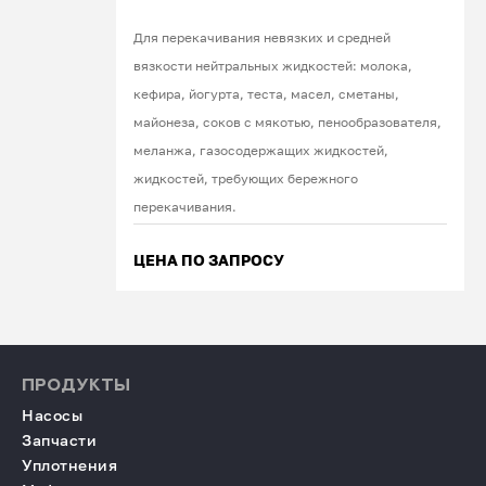
Для перекачивания невязких и средней
вязкости нейтральных жидкостей: молока,
кефира, йогурта, теста, масел, сметаны,
майонеза, соков с мякотью, пенообразователя,
меланжа, газосодержащих жидкостей,
жидкостей, требующих бережного
перекачивания.
ЦЕНА ПО ЗАПРОСУ
ПРОДУКТЫ
Насосы
Запчасти
Уплотнения