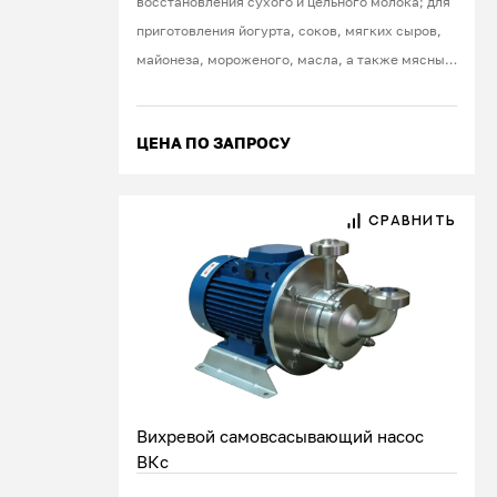
восстановления сухого и цельного молока; для
приготовления йогурта, соков, мягких сыров,
майонеза, мороженого, масла, а также мясных,
фруктовых, овощных паст, пюре, различных
красок, шампуней, кремов
ЦЕНА ПО ЗАПРОСУ
СРАВНИТЬ
Вихревой самовсасывающий насос
ВКс