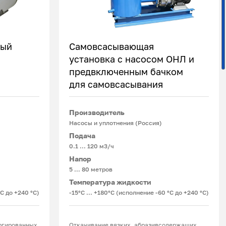
ный
Самовсасывающая
установка с насосом ОНЛ и
предвключенным бачком
Подробнее
для самовсасывания
Производитель
Насосы и уплотнения (Россия)
Подача
0.1 ... 120 м3/ч
Напор
5 … 80 метров
Температура жидкости
°С до +240 °С)
-15°С ... +180°С (исполнение -60 °С до +240 °С)
ргированных,
Откачивание вязких, абразивсодержащих