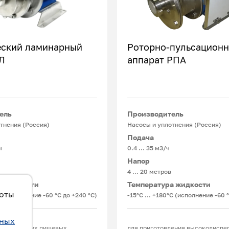
ский ламинарный
Роторно-пульсацион
Л
аппарат РПА
Подробнее
Подробнее
ель
Производитель
тнения (Россия)
Насосы и уплотнения (Россия)
Подача
ч
0.4 ... 35 м3/ч
Напор
4 … 20 метров
а жидкости
Температура жидкости
боты
°С (исполнение -60 °С до +240 °С)
-15°С ... +180°С (исполнение -60 
ьных
вания вязких пищевых,
для приготовления высокодиспе