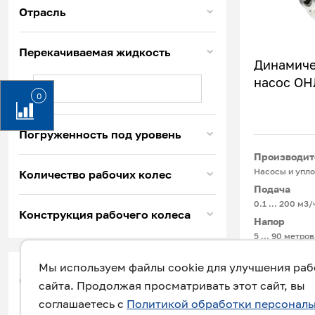
Отрасль
Перекачиваемая жидкость
Динамиче
насос ОН
0
Погруженность под уровень
Производит
Насосы и упло
Количество рабочих колес
Подача
0.1 ... 200 м3/
Конструкция рабочего колеса
Напор
5 … 90 метров
Температур
Мы используем файлы cookie для улучшения ра
-15°С ... +180
фильтр
сайта. Продолжая просматривать этот сайт, вы
соглашаетесь с
Политикой обработки персонал
Для перекачи