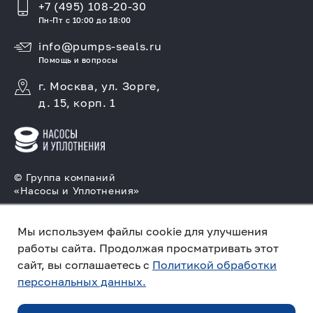
+7 (495) 108-20-30
Пн-Пт с 10:00 до 18:00
info@pumps-seals.ru
Помощь и вопросы
г. Москва, ул. Зорге,
д. 15, корп. 1
© Группа компаний
«Насосы и Уплотнения»
Подбор и производство насосов, поставка
торцовых уплотнений
Мы используем файлы cookie для улучшения
работы сайта. Продолжая просматривать этот
Политика конфиденциальности
сайт, вы соглашаетесь с
Политикой обработки
персональных данных.
Создано в компании
«Акива»
– помогаем
продвигать и продавать