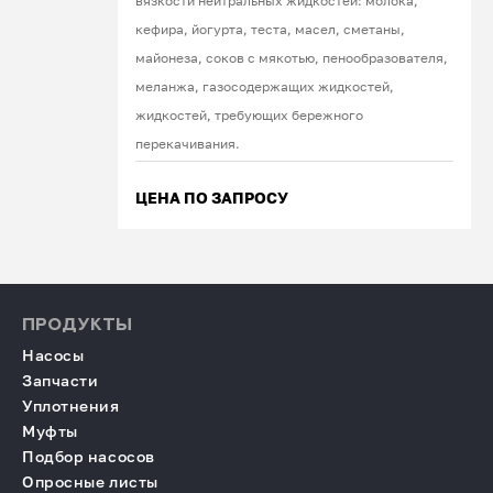
вязкости нейтральных жидкостей: молока,
кефира, йогурта, теста, масел, сметаны,
майонеза, соков с мякотью, пенообразователя,
меланжа, газосодержащих жидкостей,
жидкостей, требующих бережного
перекачивания.
ЦЕНА ПО ЗАПРОСУ
ПРОДУКТЫ
Насосы
Запчасти
Уплотнения
Муфты
Подбор насосов
Опросные листы