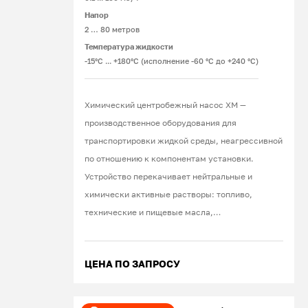
Напор
2 … 80 метров
Температура жидкости
-15°С ... +180°С (исполнение -60 °С до +240 °С)
Химический центробежный насос ХМ —
производственное оборудования для
транспортировки жидкой среды, неагрессивной
по отношению к компонентам установки.
Устройство перекачивает нейтральные и
химически активные растворы: топливо,
технические и пищевые масла,
дезинфицирующие вещества, моющие
средства, растворители, краски, щелочи,
ЦЕНА ПО ЗАПРОСУ
кислоты, соли. При эксплуатации оборудования
в стандартных условиях используют продукцию
американской фирмы John Crane. В