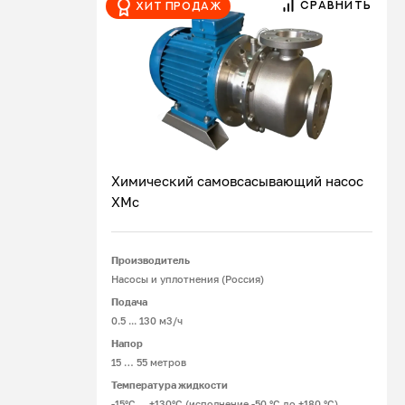
СРАВНИТЬ
Хит продаж
зависимости от перекачиваемой жидкости,
устанавливают одинарные и двойные
уплотнительные устройства конструкций:
«спина к спине», «тандем».
Химический самовсасывающий насос
ХМс
Подробнее
Производитель
Насосы и уплотнения (Россия)
Подача
0.5 ... 130 м3/ч
Напор
15 … 55 метров
Температура жидкости
-15°С ... +130°С (исполнение -50 °С до +180 °С)