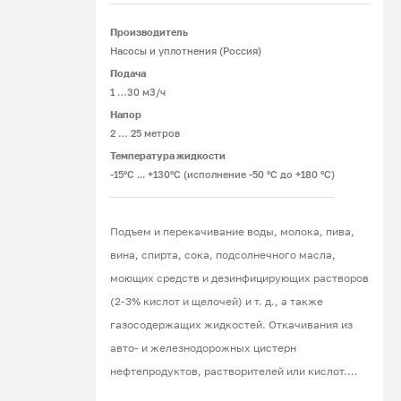
Производитель
Подробнее
Насосы и уплотнения (Россия)
Подача
1 …30 м3/ч
Напор
2 … 25 метров
Температура жидкости
-15°С ... +130°С (исполнение -50 °С до +180 °С)
Подъем и перекачивание воды, молока, пива,
вина, спирта, сока, подсолнечного масла,
моющих средств и дезинфицирующих растворов
(2-3% кислот и щелочей) и т. д., а также
газосодержащих жидкостей. Откачивания из
авто- и железнодорожных цистерн
нефтепродуктов, растворителей или кислот.
Работа под вакуумом.