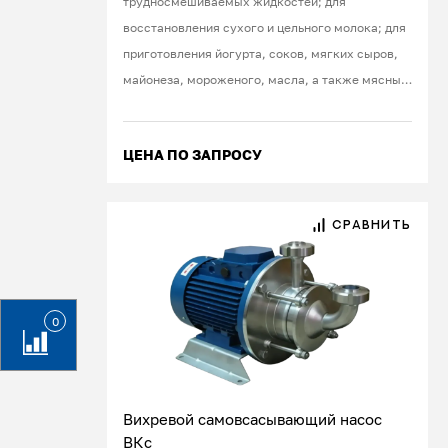
трудносмешиваемых жидкостей; для
восстановления сухого и цельного молока; для
приготовления йогурта, соков, мягких сыров,
майонеза, мороженого, масла, а также мясных,
фруктовых, овощных паст, пюре, различных
красок, шампуней, кремов
ЦЕНА ПО ЗАПРОСУ
СРАВНИТЬ
0
Вихревой самовсасывающий насос
ВКс