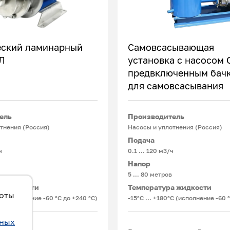
ский ламинарный
Самовсасывающая
Л
установка с насосом 
предвключенным бач
Подробнее
Подробнее
для самовсасывания
ель
Производитель
тнения (Россия)
Насосы и уплотнения (Россия)
Подача
ч
0.1 ... 120 м3/ч
Напор
5 … 80 метров
а жидкости
Температура жидкости
боты
°С (исполнение -60 °С до +240 °С)
-15°С ... +180°С (исполнение -60 
ьных