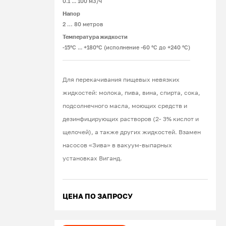
соответствующие условиям
0.1 ... 100 м3/ч
эксплуатации.
Напор
2 … 80 метров
Типы насосов для
Температура жидкости
перекачивания
-15°С ... +180°С (исполнение -60 °С до +240 °С)
крови
Для перекачивания пищевых невязких
жидкостей: молока, пива, вина, спирта, сока,
По своей структуре кровь
подсолнечного масла, моющих средств и
представляет собой жидкость,
дезинфицирующих растворов (2- 3% кислот и
обладающую небольшой вязкостью и
щелочей), а также других жидкостей. Взамен
нормальной плотностью с
насосов «Зива» в вакуум-выпарных
включениями кровяных сгустков и
установках Виганд.
мелких твердых частиц, как
органического, так и неорганического
происхождения. При ее перекачивании
ЦЕНА ПО ЗАПРОСУ
важно правильно выбрать тип
насосного оборудования. Ошибки