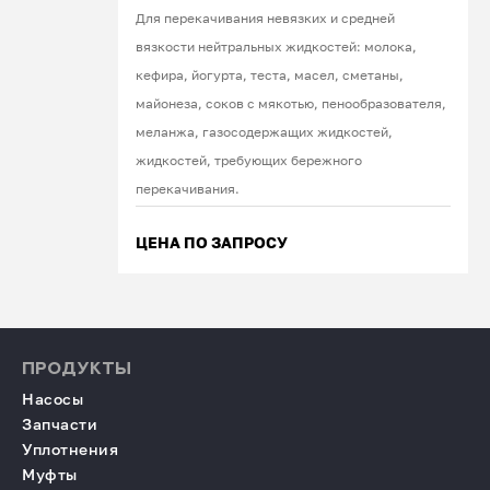
Для перекачивания невязких и средней
вязкости нейтральных жидкостей: молока,
кефира, йогурта, теста, масел, сметаны,
майонеза, соков с мякотью, пенообразователя,
меланжа, газосодержащих жидкостей,
жидкостей, требующих бережного
перекачивания.
ЦЕНА ПО ЗАПРОСУ
ПРОДУКТЫ
Насосы
Запчасти
Уплотнения
Муфты