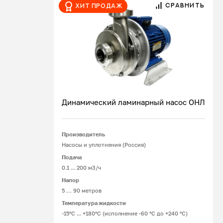
выбора могут выразиться в снижении
СРАВНИТЬ
Хит продаж
напора, выходе из строя торцевых
уплотнений, засорении агрегата – все
это непременно приведет к сбоям в
работе всей технологической линии.
Для транспортировки крови
используются центробежные,
шестерёнчатые, диафрагменные,
Динамический ламинарный насос ОНЛ
винтовые, шланговые насосы –
конкретный тип определяется
условиями эксплуатации.
Производитель
Подробнее
Насосы и уплотнения (Россия)
Конструктивные особенности
Подача
оборудования:
0.1 ... 200 м3/ч
Напор
Центробежные насосы.
Агрегаты
5 … 90 метров
этого типа – самые простые,
Температура жидкости
недорогие и часто применяемые для
-15°С ... +180°С (исполнение -60 °С до +240 °С)