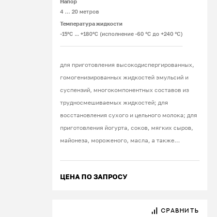
Напор
Шланговые насосы
4 … 20 метров
(перистальтические)
. Принцип работы
Температура жидкости
-15°С ... +180°С (исполнение -60 °С до +240 °С)
таких насосов исключает контакт
перекачиваемой жидкости с рабочими
органами оборудования. Рабочая среда
для приготовления высокодиспергированных,
движется по гибкому и упругому шлангу
гомогенизированных жидкостей эмульсий и
при последовательном наружном
суспензий, многокомпонентных составов из
воздействии на него роликов или
трудносмешиваемых жидкостей; для
башмаков. Это позволяет
восстановления сухого и цельного молока; для
беспроблемно перекачивать кровь
приготовления йогурта, соков, мягких сыров,
любой вязкости, со сгустками и
майонеза, мороженого, масла, а также
механическими включениями. К
мясных, фруктовых, овощных паст, пюре,
безусловным достоинствам шланговых
различных красок, шампуней, кремов
насосов относится простота
ЦЕНА ПО ЗАПРОСУ
конструкции, возможность точного
дозирования жидкости и низкие
эксплуатационные затраты.
СРАВНИТЬ