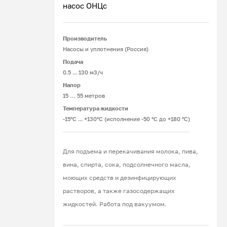
насос ОНЦс
находящимися в зацеплении зубьями
вращающихся шестерен,
Подробнее
перемещение ее в рабочую камеру и
Производитель
далее, в напорный патрубок.
Насосы и уплотнения (Россия)
Подача
Диафрагменные (мембранные)
0.5 ... 130 м3/ч
насосы
. Характерная особенность
Напор
насосов этого типа – возможность
15 … 55 метров
перекачивания крови любой вязкости и
Температура жидкости
степени загрязнения твердыми
-15°С ... +130°С (исполнение -50 °С до +180 °С)
включениями размером до 20 мм. В них
нет вращающихся частей, привод
Для подъема и перекачивания молока, пива,
пневматический, рабочим органом
вина, спирта, сока, подсолнечного масла,
служат две эластичные мембраны, они
моющих средств и дезинфицирующих
же и образуют рабочую камеру.
растворов, а также газосодержащих
Последовательно изгибаясь,
жидкостей. Работа под вакуумом.
диафрагмы изменяют объем
внутрикамерного пространства, это