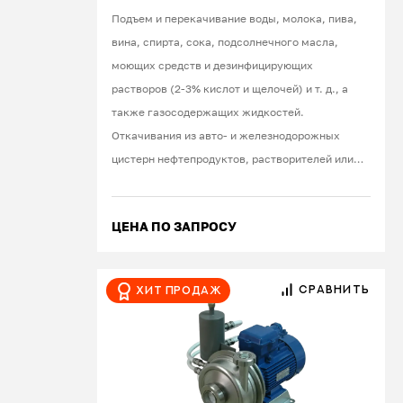
производства, а также агрегаты
Подъем и перекачивание воды, молока, пива,
известных мировых производителей –
вина, спирта, сока, подсолнечного масла,
«Ebara» и «Calpeda» (Италия), «Graco
моющих средств и дезинфицирующих
Husky» (США). В состав услуг включена
растворов (2-3% кислот и щелочей) и т. д., а
доставка по России, в Казахстан и
также газосодержащих жидкостей.
Республику Беларусь.
Откачивания из авто- и железнодорожных
цистерн нефтепродуктов, растворителей или
кислот. Работа под вакуумом.
ЦЕНА ПО ЗАПРОСУ
СРАВНИТЬ
Хит продаж