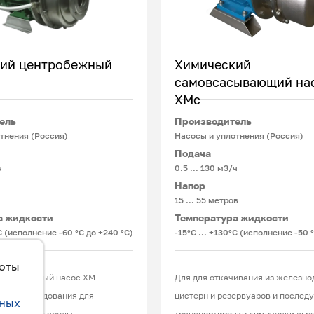
ий центробежный
Химический
самовсасывающий на
ХМс
Подробнее
Подробнее
ель
Производитель
тнения (Россия)
Насосы и уплотнения (Россия)
Подача
ч
0.5 ... 130 м3/ч
Напор
15 … 55 метров
а жидкости
Температура жидкости
°С (исполнение -60 °С до +240 °С)
-15°С ... +130°С (исполнение -50 
боты
ентробежный насос ХМ —
Для для откачивания из железн
нное оборудования для
цистерн и резервуаров и послед
ьных
вки жидкой среды,
транспортировки химически агр