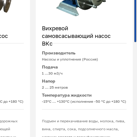
Вихревой
сос
самовсасывающий насос
ВКс
Подробнее
Производитель
Насосы и уплотнения (Россия)
Подача
1 …30 м3/ч
Напор
2 … 25 метров
Температура жидкости
°С до +180 °С)
-15°С ... +130°С (исполнение -50 °С до +180 °С)
одорожных
Подъем и перекачивание воды, молока, пива,
ующей
вина, спирта, сока, подсолнечного масла,
ессивных
моющих средств и дезинфицирующих