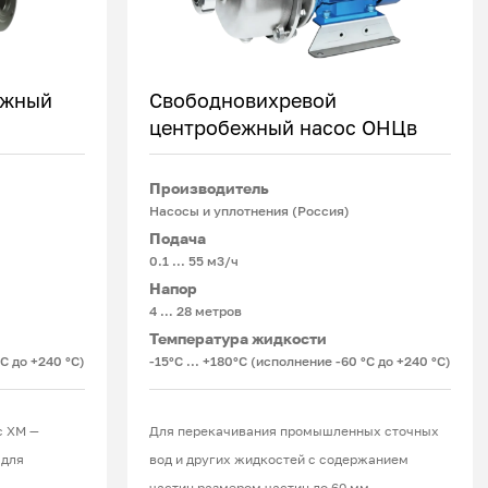
ежный
Свободновихревой
центробежный насос ОНЦв
Подробнее
Производитель
Насосы и уплотнения (Россия)
Подача
0.1 ... 55 м3/ч
Напор
4 … 28 метров
Температура жидкости
°С до +240 °С)
-15°С ... +180°С (исполнение -60 °С до +240 °С)
с ХМ —
Для перекачивания промышленных сточных
 для
вод и других жидкостей с содержанием
частиц размером частиц до 60 мм.