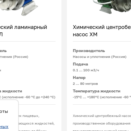
ский ламинарный
Химический центроб
Л
насос ХМ
Подробнее
Подробнее
ель
Производитель
тнения (Россия)
Насосы и уплотнения (Россия)
Подача
ч
0.1 ... 100 м3/ч
Напор
2 … 80 метров
а жидкости
Температура жидкости
°С (исполнение -60 °С до +240 °С)
-15°С ... +180°С (исполнение -60 
боты
вания вязких пищевых,
Химический центробежный насо
ли вспенивающихся жидкостей,
производственное оборудования
ьных
астицы размером до 60 мм
транспортировки жидкой среды,