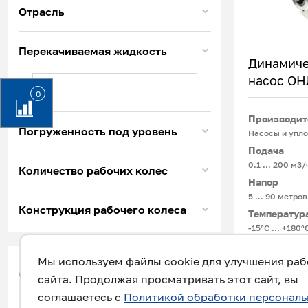
Отрасль
Перекачиваемая жидкость
Динамиче
насос ОН
0
Производит
Погруженность под уровень
Насосы и упло
Подача
0.1 ... 200 м3/
Количество рабочих колес
Напор
5 … 90 метров
Конструкция рабочего колеса
Температур
-15°С ... +180
Мы используем файлы cookie для улучшения ра
Для перекачи
фильтр
сайта. Продолжая просматривать этот сайт, вы
химических и
соглашаетесь с
Политикой обработки персонал
содержащих ч