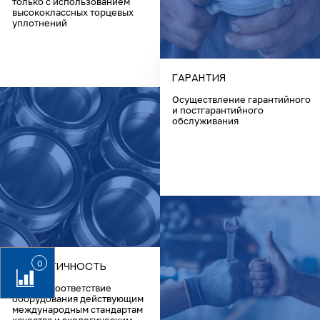
только с использованием
высококлассных торцевых
уплотнений
Гарантия
Осуществление гарантийного
и постгарантийного
обслуживания
0
Экологичность
Полное соответствие
оборудования действующим
международным стандартам