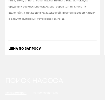
пива, вина, спирта, сока, подсолнечного масла, моющих
средств и дезинфицирующих растворов (2- 3% кислот и
щелочей), а также других жидкостей. Взамен насосов «Зива»
в вакуум-выпарных установках Виганд.
ЦЕНА ПО ЗАПРОСУ
ПОИСК НАСОСА
по параметрам
по производителю
3
Подача, м
/ч