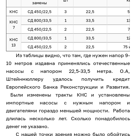
шт
кВт
замены
КНС
СД 450/22,5
3
22,5
55
СД 800/33,5
1
33,5
132
КНС
7
СД 450/22,5
2
22,5
75
СД 800/33,5
1
33,5
125
КНС
13
СД 450/22,5
2
22,5
75 и 5
Из таблицы видно, что там, где нужен напор 9-
10 метров издавна применялись отечественные
насосы с напором 22,5-33,5 метра. О.А,
Штейнмюллеру удалось получить кредит
Европейского Банка Реконструкции и Развития.
Были изменены тракты КНС и установлены
импортные насосы с нужным напором и
двигателями гораздо меньшей мощности. Работа
длилась несколько лет. Сколько понадобилось
денег не указано.
С нашей точки зрения можно было обойтись